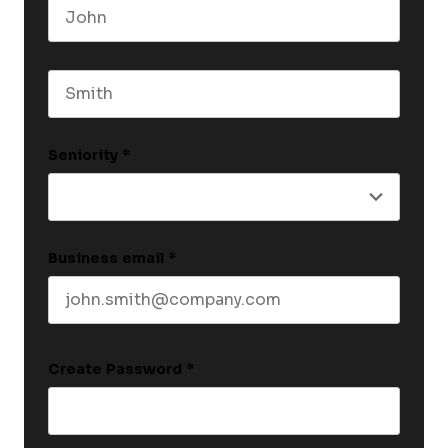
First name
Last name
Seniority
*
Business email
*
Create Password
*