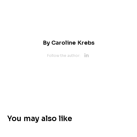
By
Caroline Krebs
Opens new 
Follow the author:
Opens new w
You may also like