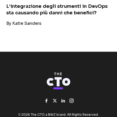
L’integrazione degli strumenti in DevOps
sta causando più danni che benefici?
By
Katie Sanders
Like us on Facebook
Follow us on Twitter
Add us on Linked
Follow us on I
Opens new window
© 2026 The CTO a
BWZ
brand. All Rights Reserved.