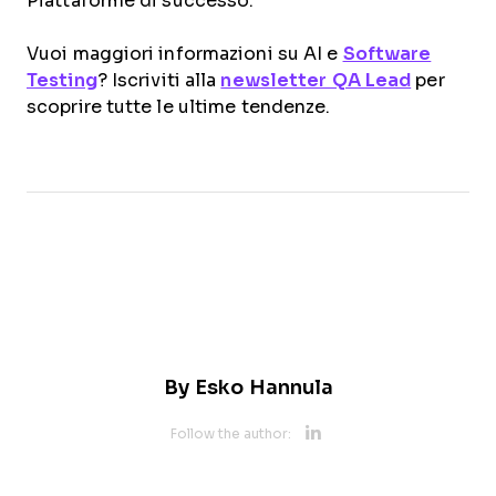
Piattaforme di successo.
Vuoi maggiori informazioni su AI e
Software
Testing
? Iscriviti alla
newsletter QA Lead
per
scoprire tutte le ultime tendenze.
By
Esko Hannula
Opens new 
Follow the author:
Opens new w