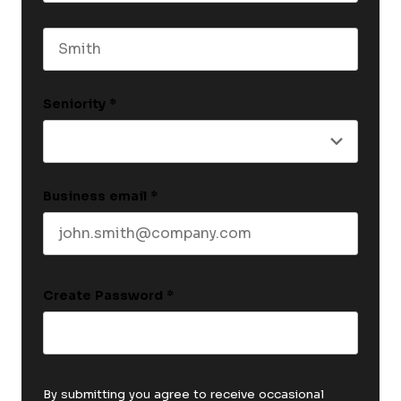
First name
Last name
Seniority
*
Business email
*
Create Password
*
By submitting you agree to receive occasional