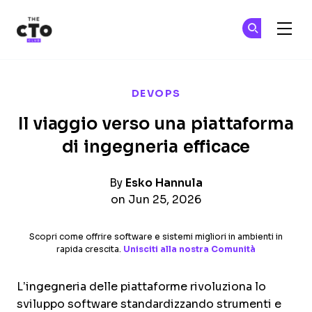
The CTO Club
Un
Un
Skip to main content
DEVOPS
Il viaggio verso una piattaforma
di ingegneria efficace
By
Esko Hannula
on Jun 25, 2026
Scopri come offrire software e sistemi migliori in ambienti in
rapida crescita.
Unisciti alla nostra Comunità
L’ingegneria delle piattaforme rivoluziona lo
sviluppo software standardizzando strumenti e