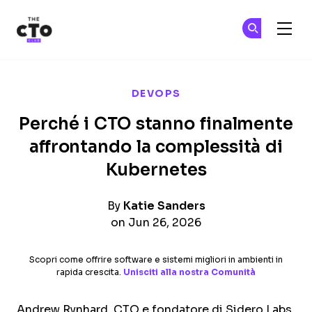
The CTO Club
Un
Un
Skip to main content
DEVOPS
Perché i CTO stanno finalmente
affrontando la complessità di
Kubernetes
By
Katie Sanders
on Jun 26, 2026
Scopri come offrire software e sistemi migliori in ambienti in
rapida crescita.
Unisciti alla nostra Comunità
Andrew Rynhard, CTO e fondatore di Sidero Labs,