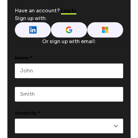
Have an account?
Log In
Sign up with:
Or sign up with email:
Name
*
First name
Last name
Seniority
*