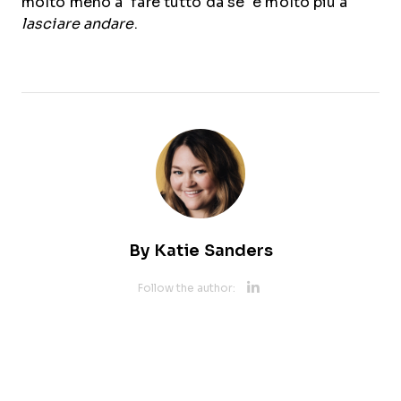
molto meno a “fare tutto da sé” e molto più a
lasciare andare
.
By
Katie Sanders
Opens new 
Follow the author: