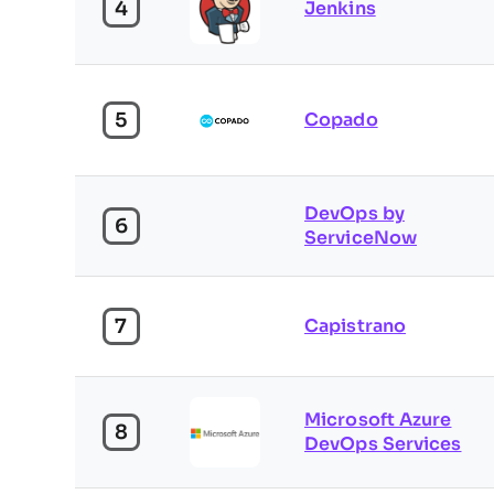
4
Jenkins
5
Copado
DevOps by
6
ServiceNow
7
Capistrano
Microsoft Azure
8
DevOps Services