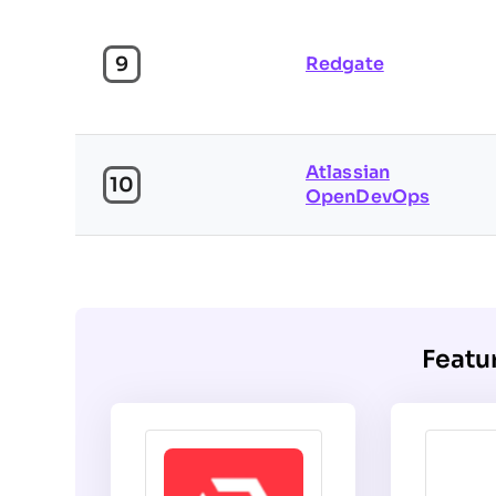
9
Redgate
Atlassian
10
OpenDevOps
Featu