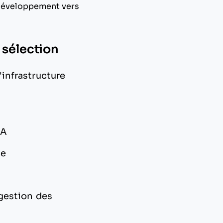
 développement vers
 sélection
l'infrastructure
IA
ce
gestion des