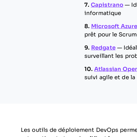
7.
Capistrano
—
Id
informatique
8.
Microsoft Azur
prêt pour le Scrum
9.
Redgate
—
Idéa
surveillant les p
10.
Atlassian Op
suivi agile et de la
Les outils de déploiement DevOps permet