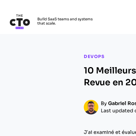
The CTO Club
Build SaaS teams and systems
that scale.
Skip to main content
DEVOPS
10 Meilleur
Revue en 2
By
Gabriel Ro
Last updated 
J’ai examiné et éval