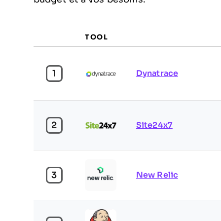
TOOL
1
Dynatrace
2
Site24x7
3
New Relic