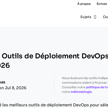
À propos
Écrivez
Sujets
Ou
s Outils de Déploiement DevOps
026
Nous évaluons les outils indép
sas
commissions aident à financer n
Consultez notre
politique de t
on Jul 8, 2026
notre
méthodologie
.
ué les meilleurs outils de déploiement DevOps pour sél