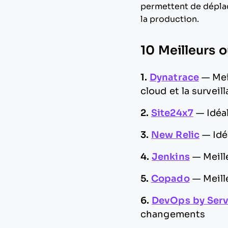
permettent de dépla
la production.
10 Meilleurs 
1.
Dynatrace
—
Mei
cloud et la surveil
2.
Site24x7
—
Idéa
3.
New Relic
—
Idé
4.
Jenkins
—
Meill
5.
Copado
—
Meill
6.
DevOps by Ser
changements