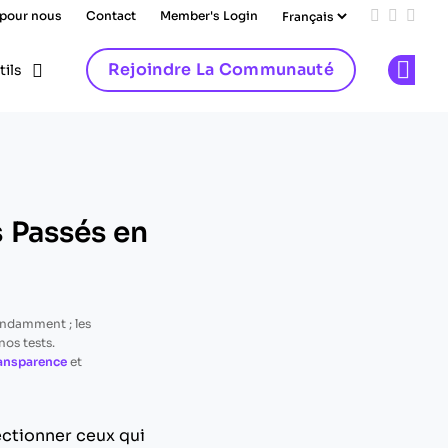
 pour nous
Contact
Member's Login
Add us on
Follow 
Follo
Rejoindre La Communauté
tils
Op
 Passés en
endamment ; les
os tests.
ransparence
et
ectionner ceux qui