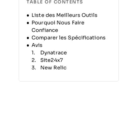
TABLE OF CONTENTS
Liste des Meilleurs Outils
Pourquoi Nous Faire
Confiance
Comparer les Spécifications
Avis
Dynatrace
Site24x7
New Relic
Jenkins
Copado
DevOps by ServiceNow
Capistrano
Microsoft Azure DevOps
Services
Redgate
Atlassian OpenDevOps
Autres Outils de Déploiement