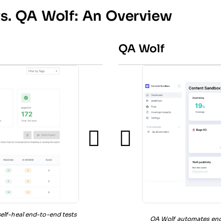
s. QA Wolf: An Overview
QA Wolf
elf-heal end-to-end tests
QA Wolf automates end-