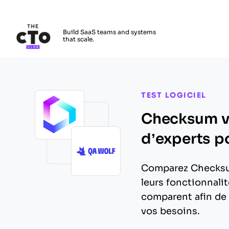
The CTO Club
Build SaaS teams and systems
that scale.
Skip to main content
TEST LOGICIEL
Checksum vs
d’experts p
Comparez Checksu
leurs fonctionnalité
comparent afin de 
vos besoins.