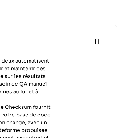
n
s deux automatisent
ir et maintenir des
té sur les résultats
besoin de QA manuel
mes au fur et à
A de Checksum fournit
 votre base de code,
ion change, avec un
lateforme propulsée
uisent, exécutent et