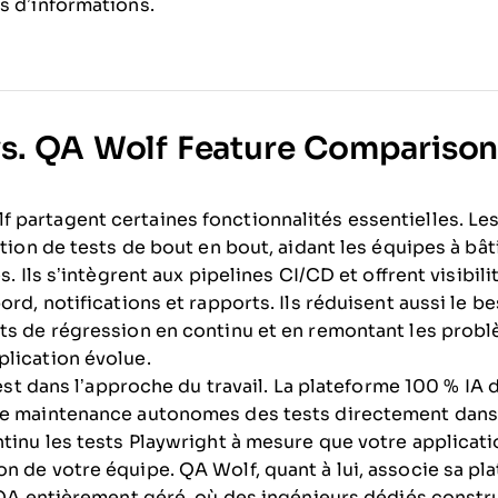
s d’informations.
s. QA Wolf Feature Compariso
partagent certaines fonctionnalités essentielles. Le
ution de tests de bout en bout, aidant les équipes à bât
s. Ils s’intègrent aux pipelines CI/CD et offrent visibili
ord, notifications et rapports. Ils réduisent aussi le 
ts de régression en continu et en remontant les problè
lication évolue.
c’est dans l’approche du travail. La plateforme 100 % I
ne maintenance autonomes des tests directement dans
ntinu les tests Playwright à mesure que votre applicat
n de votre équipe. QA Wolf, quant à lui, associe sa p
e QA entièrement géré, où des ingénieurs dédiés constr