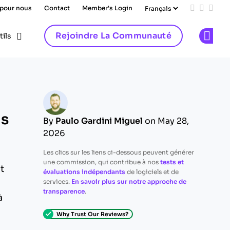
 pour nous
Contact
Member's Login
Add us on
Follow 
Follo
Rejoindre La Communauté
tils
Op
is
By
Paulo Gardini Miguel
on May 28,
2026
Les clics sur les liens ci-dessous peuvent générer
une commission, qui contribue à nos
tests et
t
évaluations indépendants
de logiciels et de
services.
En savoir plus sur notre approche de
transparence
.
à
Why Trust Our Reviews?