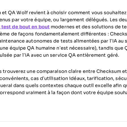
t QA Wolf revient à choisir comment vous souhaitez g
enus par votre équipe, ou largement délégués. Les de
e test de bout en bout
modernes et des solutions de tes
blème de façons fondamentalement différentes : Check
maintenance autonomes de tests alimentées par l’IA au s
ucune équipe QA humaine n’est nécessaire), tandis qu
lsée par l’IA avec un service QA entièrement géré.
us trouverez une comparaison claire entre Checksum et
onvénients, cas d’utilisation idéaux, tarification, sécur
iquerai dans quels contextes chaque outil excelle afin 
 correspond vraiment à la façon dont votre équipe souh