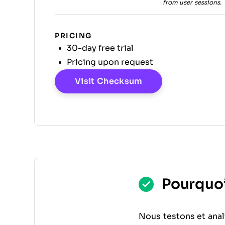
from user sessions.
PRICING
30-day free trial
Pricing upon request
Opens New Windo
Visit Checksum
Pourquoi 
Nous testons et anal