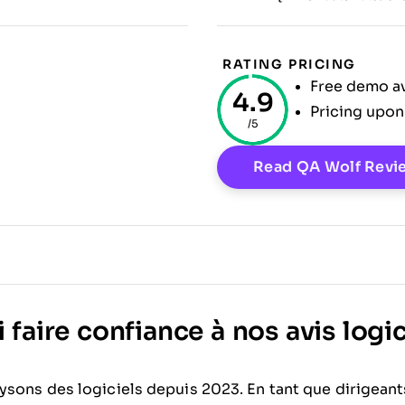
RATING
PRICING
Free demo av
4.9
Pricing upon
/5
w
Read QA Wolf Revi
faire confiance à nos avis logic
ysons des logiciels depuis 2023. En tant que dirigean