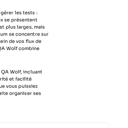
érer les tests :
ux se présentent
t plus larges, mais
sum se concentre sur
ein de vos flux de
e QA Wolf combine
 QA Wolf, incluant
ité et facilité
que vous puissiez
aite organiser ses