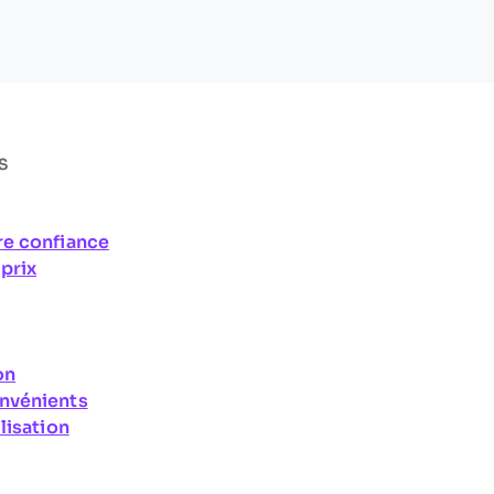
S
re confiance
prix
on
onvénients
lisation