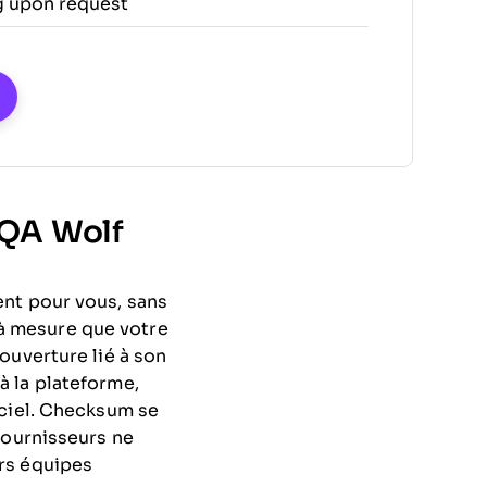
g upon request
ens New Window
 QA Wolf
ent pour vous, sans
s à mesure que votre
ouverture lié à son
à la plateforme,
iciel. Checksum se
fournisseurs ne
rs équipes