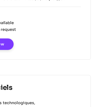
ailable
 request
Opens New Window
ew
iels
ts technologiques,