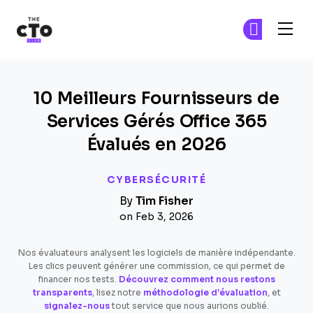
The CTO Club
Re
Re
Skip to main content
10 Meilleurs Fournisseurs de
Services Gérés Office 365
Évalués en 2026
CYBERSÉCURITÉ
By
Tim Fisher
on Feb 3, 2026
Nos évaluateurs analysent les logiciels de manière indépendante.
Les clics peuvent générer une commission, ce qui permet de
financer nos tests.
Découvrez comment nous restons
transparents
, lisez notre
méthodologie d’évaluation
, et
signalez-nous
tout service que nous aurions oublié.