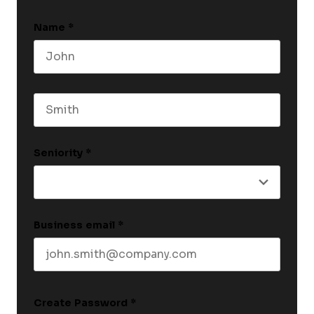
Name
*
First name
Last name
Seniority
*
Business email
*
Create Password
*