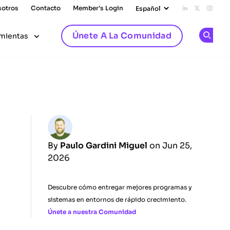
sotros
Contacto
Member's Login
Add us on L
Follow u
Follo
Únete A La Comunidad
mientas
Op
By
Paulo Gardini Miguel
on Jun 25,
2026
Descubre cómo entregar mejores programas y
sistemas en entornos de rápido crecimiento.
Únete a nuestra Comunidad