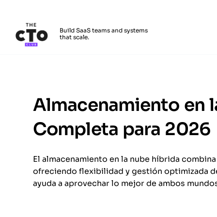
The CTO Club
Build SaaS teams and systems
that scale.
Skip to main content
Almacenamiento en l
Completa para 2026
El almacenamiento en la nube híbrida combina l
ofreciendo flexibilidad y gestión optimizada 
ayuda a aprovechar lo mejor de ambos mundos