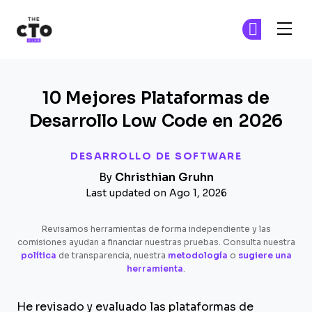
The CTO Club
Ún
Ún
Skip to main content
10 Mejores Plataformas de
Desarrollo Low Code en 2026
DESARROLLO DE SOFTWARE
By
Christhian Gruhn
Last updated on Ago 1, 2026
Revisamos herramientas de forma independiente y las
comisiones ayudan a financiar nuestras pruebas. Consulta nuestra
política
de transparencia, nuestra
metodología
o
sugiere una
herramienta
.
He revisado y evaluado las plataformas de