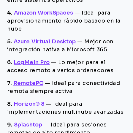
entre sistemas operativos
4.
Amazon WorkSpaces
—
Ideal para
aprovisionamiento rápido basado en la
nube
5.
Azure Virtual Desktop
—
Mejor con
integración nativa a Microsoft 365
6.
LogMeIn Pro
—
Lo mejor para el
acceso remoto a varios ordenadores
7.
RemotePC
—
Ideal para conectividad
remota siempre activa
8.
Horizon® 8
—
Ideal para
implementaciones multinube avanzadas
9.
Splashtop
—
Ideal para sesiones
remotas de alto rendimiento