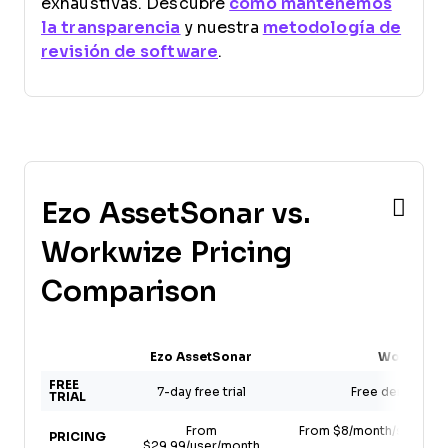
exhaustivas. Descubre
cómo mantenemos
la transparencia
y nuestra
metodología de
revisión de software
.
Ezo AssetSonar vs.
Workwize Pricing
Comparison
Ezo AssetSonar
Workwize
FREE
7-day free trial
Free demo avail
TRIAL
From
From $8/month/seat (+$
PRICING
$29.99/user/month
fee)