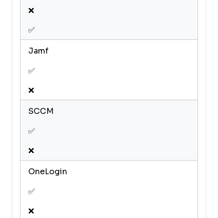
❌
✅
Jamf
✅
❌
SCCM
✅
❌
OneLogin
✅
❌