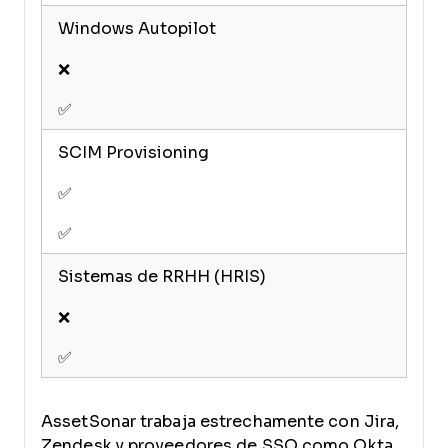
Windows Autopilot
❌
✅
SCIM Provisioning
✅
✅
Sistemas de RRHH (HRIS)
❌
✅
AssetSonar trabaja estrechamente con Jira,
Zendesk y proveedores de SSO como Okta