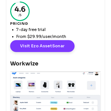
4.6
/5
PRICING
7-day free trial
From $29.99/user/month
Opens New Window
Visit Ezo AssetSonar
Workwize