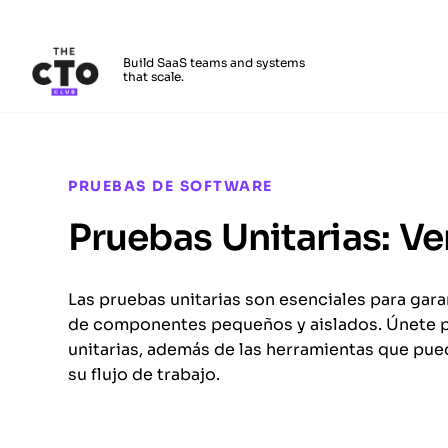
The CTO Club
Build SaaS teams and systems
that scale.
Skip to main content
PRUEBAS DE SOFTWARE
Pruebas Unitarias: Ve
Las pruebas unitarias son esenciales para gara
de componentes pequeños y aislados. Únete pa
unitarias, además de las herramientas que pued
su flujo de trabajo.