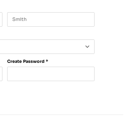
Last name
Create Password
*