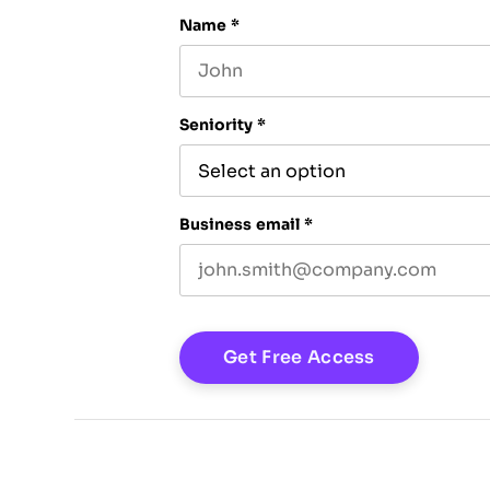
Name
*
First name
Seniority
*
Business email
*