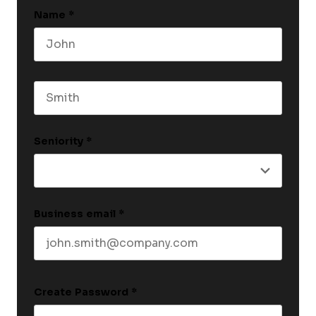
Name
*
First name
Last name
Seniority
*
Business email
*
Create Password
*