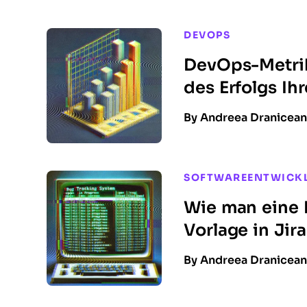
DEVOPS
DevOps-Metri
des Erfolgs Ih
By Andreea Dranicea
SOFTWAREENTWICK
Wie man eine 
Vorlage in Jira
By Andreea Dranicea