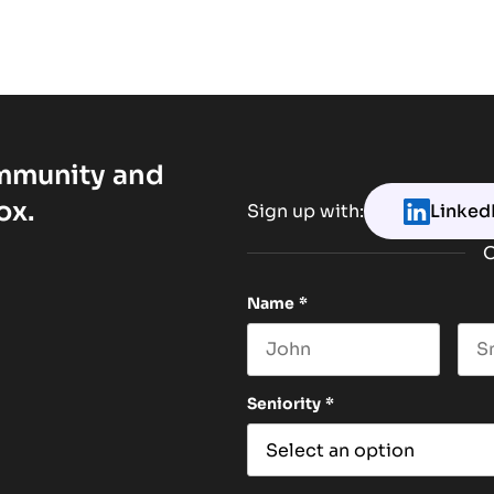
ommunity and
ox.
Sign up with:
Linked
O
Name
*
First name
Las
Seniority
*