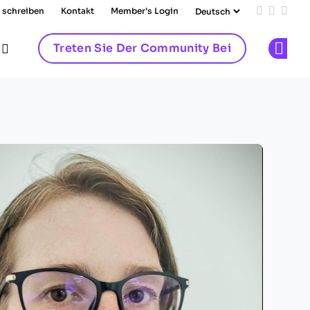
 schreiben
Kontakt
Member's Login
Add us on
Follow 
Follo
Treten Sie Der Community Bei
Op