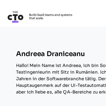
The CTO Club
Build SaaS teams and systems
that scale.
Skip to main content
Andreea Draniceanu
Hallo! Mein Name ist Andreea, ich bin So
Testingenieurin mit Sitz in Rumänien. Ich
Jahren in der Softwarebranche tätig. Der
Hauptaugenmerk auf der UI-Testautomati
aber ich liebe es, alle QA-Bereiche zu er