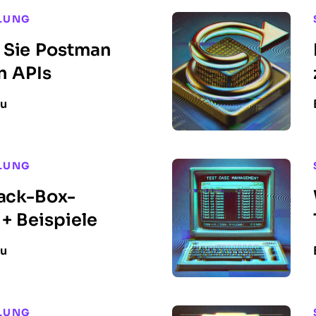
LUNG
 Sie Postman
n APIs
nu
LUNG
lack-Box-
+ Beispiele
nu
LUNG