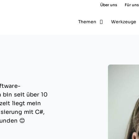
Über uns
Für uns
Themen
Werkzeuge
ftware-
 bin seit über 10
zeit liegt mein
sierung mit C#,
kunden 😊