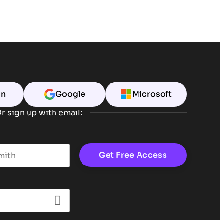
In
Google
Microsoft
r sign up with email:
t name