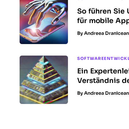
So führen Sie 
für mobile Ap
By Andreea Dranicea
SOFTWAREENTWICK
Ein Expertenl
Verständnis d
By Andreea Dranicea