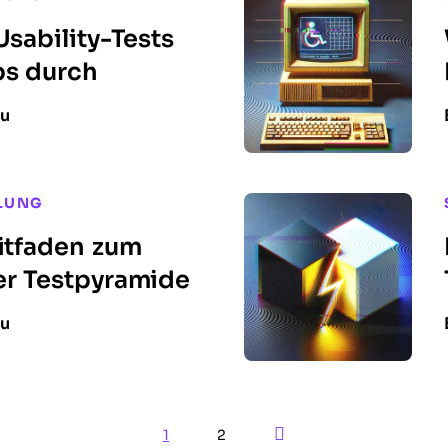
Usability-Tests
ps durch
nu
LUNG
eitfaden zum
er Testpyramide
nu
Next Page
1
2