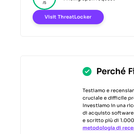
/5
Opens New Win
Visit ThreatLocker
Perché F
Testiamo e recensia
cruciale e difficile 
Investiamo in una ric
di acquisto software
e scritto più di 1.0
metodologia di rece