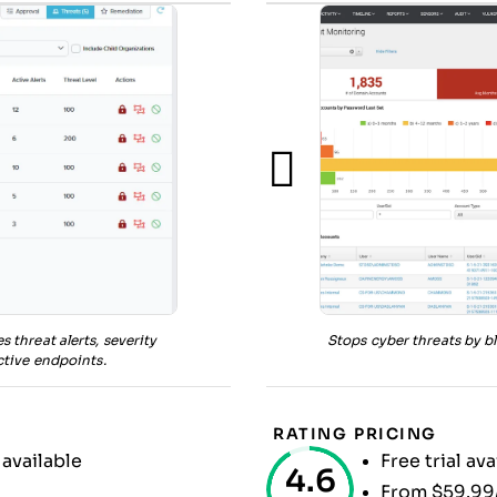
 threat alerts, severity
Stops cyber threats by b
ctive endpoints.
RATING
PRICING
 available
Free trial ava
4.6
From $59.99/