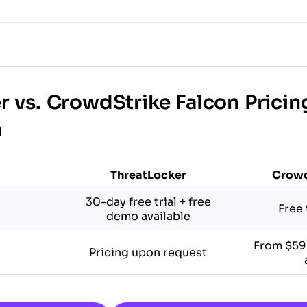
r vs. CrowdStrike Falcon Pricin
n
ThreatLocker
Crowd
30-day free trial + free
Free 
demo available
From $59.
Pricing upon request