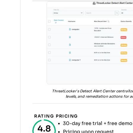
ThreatLocker’s Detect Alert Center centralizes
levels, and remediation actions for a
RATING
PRICING
30-day free trial + free demo
4.8
Pricing upon request