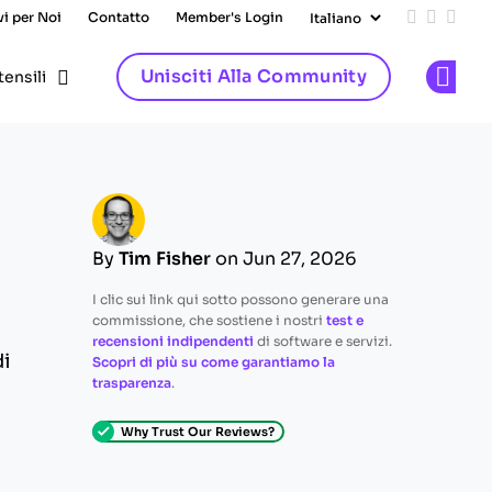
vi per Noi
Contatto
Member's Login
Add us on
Follow 
Follo
Unisciti Alla Community
tensili
Op
By
Tim Fisher
on Jun 27, 2026
I clic sui link qui sotto possono generare una
commissione, che sostiene i nostri
test e
recensioni indipendenti
di software e servizi.
di
Scopri di più su come garantiamo la
trasparenza
.
Why Trust Our Reviews?