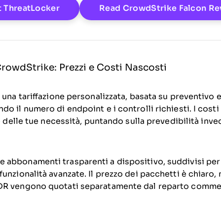
Opens New Window
t ThreatLocker
Read CrowdStrike Falcon Re
CrowdStrike: Prezzi e Costi Nascosti
 una tariffazione personalizzata, basata su preventivo e
o il numero di endpoint e i controlli richiesti. I costi
ne delle tue necessità, puntando sulla prevedibilità inve
abbonamenti trasparenti a dispositivo, suddivisi per li
unzionalità avanzate. Il prezzo dei pacchetti è chiaro,
DR vengono quotati separatamente dal reparto commer