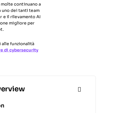
a molte continuano a
n uno dei tanti team
 e il rilevamento AI
zione migliore per
t.
 alle funzionalità
e di cybersecurity
verview
on