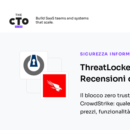
The CTO Club
Build SaaS teams and systems
that scale.
Skip to main content
SICUREZZA INFORM
ThreatLocke
Recensioni d
Il blocco zero trus
CrowdStrike: quale
prezzi, funzionalità