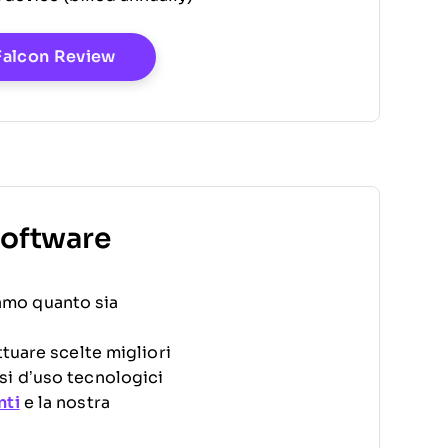
Opens New Window
Falcon Review
Software
amo quanto sia
ttuare scelte migliori
si d’uso tecnologici
nti
e la nostra