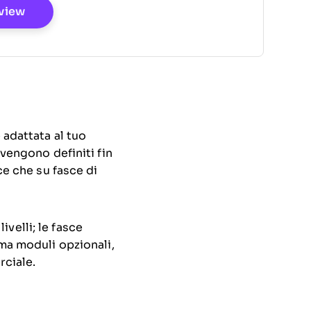
Opens New Window
view
 adattata al tuo
 vengono definiti fin
ce che su fasce di
velli; le fasce
 ma moduli opzionali,
ciale.