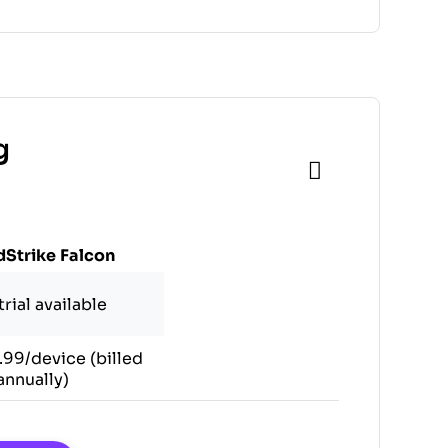
g
Strike Falcon
trial available
99/device (billed
annually)