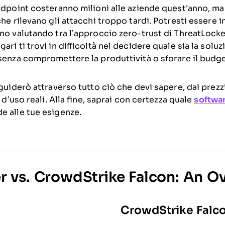
endpoint costeranno milioni alle aziende quest'anno, m
che rilevano gli attacchi troppo tardi. Potresti essere i
no valutando tra l’approccio zero-trust di ThreatLocker
ari ti trovi in difficoltà nel decidere quale sia la solu
 senza compromettere la produttività o sforare il budge
 guiderò attraverso tutto ciò che devi sapere, dai prezzi
i d’uso reali. Alla fine, saprai con certezza quale
softwar
e alle tue esigenze.
r vs. CrowdStrike Falcon: An O
CrowdStrike Falc