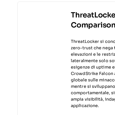
ThreatLocke
Compariso
ThreatLocker si conc
zero-trust che nega tu
elevazioni e le rest
lateralmente solo so
esigenze di uptime e
CrowdStrike Falcon ad
globale sulle minacc
mentre si sviluppan
comportamentale, sic
ampia visibilità, in
applicazione.