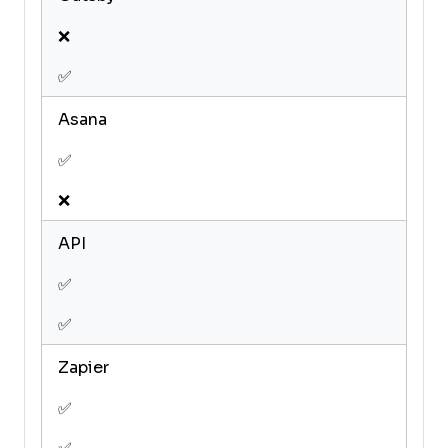
❌
✅
Asana
✅
❌
API
✅
✅
Zapier
✅