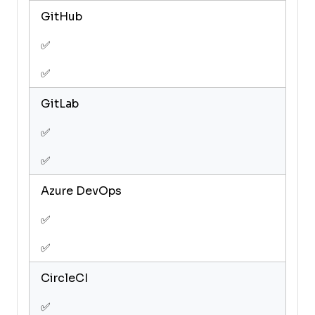
GitHub
✅
✅
GitLab
✅
✅
Azure DevOps
✅
✅
CircleCI
✅