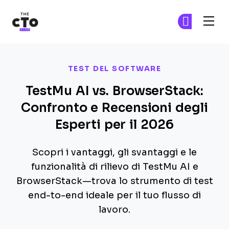
The CTO Club
Un
Un
Skip to main content
TEST DEL SOFTWARE
TestMu AI vs. BrowserStack:
Confronto e Recensioni degli
Esperti per il 2026
Scopri i vantaggi, gli svantaggi e le
funzionalità di rilievo di TestMu AI e
BrowserStack—trova lo strumento di test
end-to-end ideale per il tuo flusso di
lavoro.