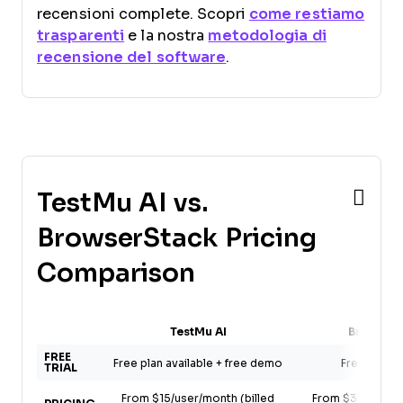
recensioni complete. Scopri
come restiamo
trasparenti
e la nostra
metodologia di
recensione del software
.
TestMu AI vs.
BrowserStack Pricing
Comparison
TestMu AI
Browser
FREE
Free plan available + free demo
Free trial a
TRIAL
From $15/user/month (billed
From $39/user/m