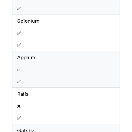
✅
Selenium
✅
✅
Appium
✅
✅
Rails
❌
✅
Gatsby