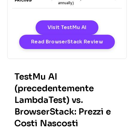
PRICING
annually)
annual
Opens New Wind
Visit TestMu AI
Opens New
Read BrowserStack Review
TestMu AI
(precedentemente
LambdaTest)
vs.
BrowserStack: Prezzi e
Costi Nascosti