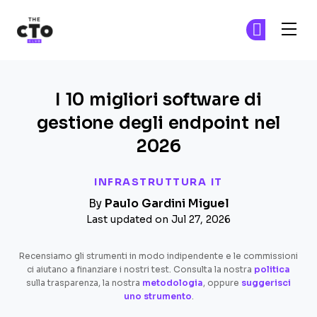
The CTO Club
Un
Un
Skip to main content
I 10 migliori software di
gestione degli endpoint nel
2026
INFRASTRUTTURA IT
By
Paulo Gardini Miguel
Last updated on Jul 27, 2026
Recensiamo gli strumenti in modo indipendente e le commissioni
ci aiutano a finanziare i nostri test. Consulta la nostra
politica
sulla trasparenza, la nostra
metodologia
, oppure
suggerisci
uno strumento
.