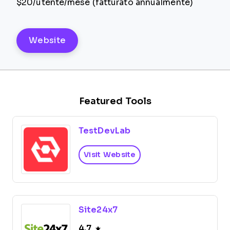
$20/utente/mese (fatturato annualmente)
Website
Featured Tools
TestDevLab
Visit Website
Site24x7
4.7