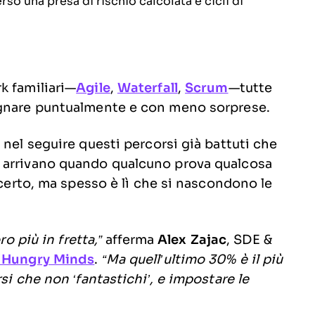
rso una presa di rischio calcolata e cicli di
k familiari—
Agile
,
Waterfall
,
Scrum
—tutte
egnare puntualmente e con meno sorprese.
 nel seguire questi percorsi già battuti che
 arrivano quando qualcuno prova qualcosa
 certo, ma spesso è lì che si nascondono le
ro più in fretta,”
afferma
Alex Zajac
, SDE &
 Hungry Minds
.
“Ma quell’ultimo 30% è il più
si che non ‘fantastichi’, e impostare le