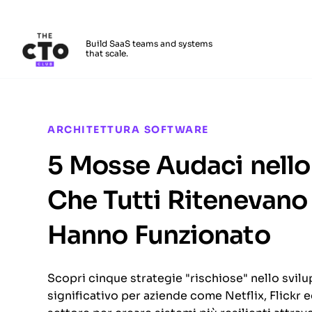
The CTO Club
Build SaaS teams and systems
that scale.
Skip to main content
ARCHITETTURA SOFTWARE
5 Mosse Audaci nello
Che Tutti Ritenevano
Hanno Funzionato
Scopri cinque strategie "rischiose" nello svi
significativo per aziende come Netflix, Flickr 