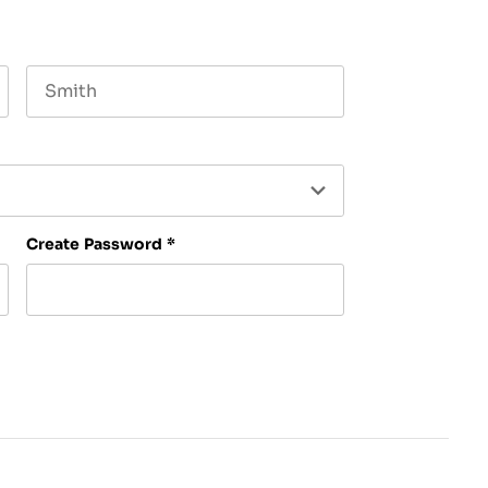
Last name
Create Password
*