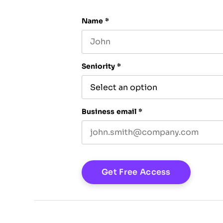
Name
*
First name
Seniority
*
Business email
*