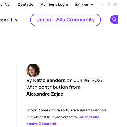
per Noi
Contatto
Member's Login
Add us on L
Follow u
Follo
Unisciti Alla Community
tensili
Op
By
Katie Sanders
on Jun 26, 2026
With contribution from
Alexandre Zajac
Scopri come offrire software e sistemi migliori
in ambienti in rapida crescita.
Unisciti alla
nostra Comunità