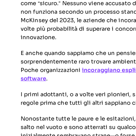
come “sicuro.” Nessuno viene accusato di
non funziona secondo un processo stand
McKinsey del 2023, le aziende che incorag
volte più probabilità di superare i concor
innovazione.
E anche quando sappiamo che un pensiero 
sorprendentemente raro trovare ambient
Poche organizzazioni
incoraggiano espli
software
.
I primi adottanti, o a volte veri pionieri,
regole prima che tutti gli altri sappiano 
Nonostante tutte le paure e le esitazioni
salto nel vuoto e sono atterrati su qualco
inizialmente sembravano strane—o forse