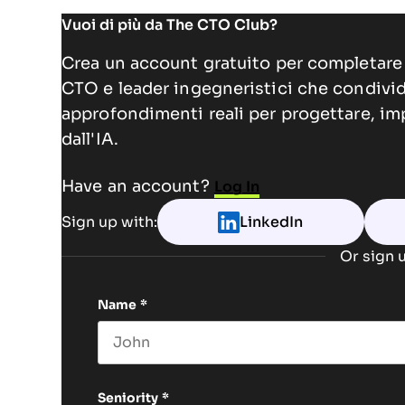
Vuoi di più da The CTO Club?
Crea un account gratuito per completare 
CTO e leader ingegneristici che condivi
approfondimenti reali per progettare, im
dall'IA.
Have an account?
Log In
Sign up with:
LinkedIn
Or sign u
Name
*
First name
Seniority
*