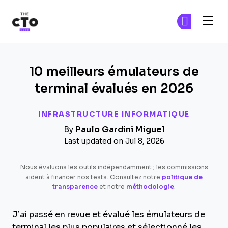
The CTO Club
Re
Re
Skip to main content
10 meilleurs émulateurs de
terminal évalués en 2026
INFRASTRUCTURE INFORMATIQUE
By
Paulo Gardini Miguel
Last updated on Jul 8, 2026
Nous évaluons les outils indépendamment ; les commissions
aident à financer nos tests. Consultez notre
politique de
transparence
et notre
méthodologie
.
J’ai passé en revue et évalué les émulateurs de
terminal les plus populaires et sélectionné les