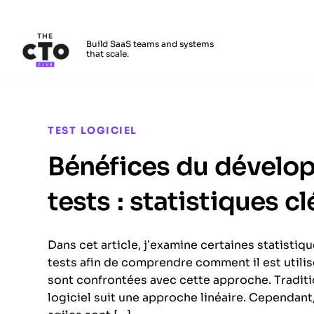
The CTO Club
Build SaaS teams and systems
that scale.
Skip to main content
TEST LOGICIEL
Bénéfices du dévelop
tests : statistiques c
Dans cet article, j’examine certaines statistiq
tests afin de comprendre comment il est utilis
sont confrontées avec cette approche. Tradi
logiciel suit une approche linéaire. Cependant