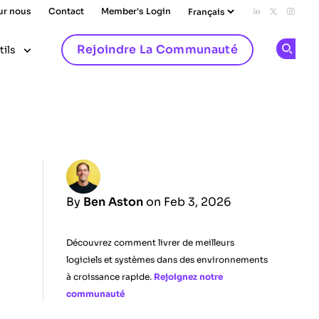
ur nous
Contact
Member's Login
Add us on L
Follow u
Follo
Rejoindre La Communauté
tils
Op
By
Ben Aston
on Feb 3, 2026
Découvrez comment livrer de meilleurs
logiciels et systèmes dans des environnements
à croissance rapide.
Rejoignez notre
communauté