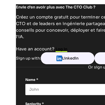
Envie d'en avoir plus avec The CTO Club ?
Créez un compte gratuit pour terminer c
CTO et de leaders en ingénierie partagea
conseils pour concevoir, déployer et fai
l'IA.
Have an account?
Log In
Sign up with:
LinkedIn
Or sign u
Name
*
First name
Seniority
*