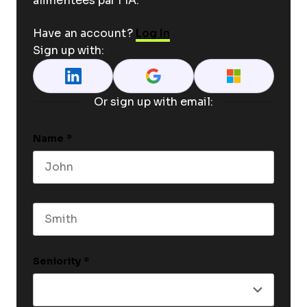
alimentées par l'IA.
Have an account?
Log In
Sign up with:
Or sign up with email:
Name
*
First name
Last name
Seniority
*