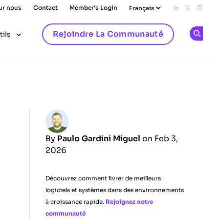
ur nous
Contact
Member's Login
Add us on L
Follow u
Follo
Rejoindre La Communauté
tils
Op
By
Paulo Gardini Miguel
on Feb 3,
2026
Découvrez comment livrer de meilleurs
logiciels et systèmes dans des environnements
à croissance rapide.
Rejoignez notre
communauté