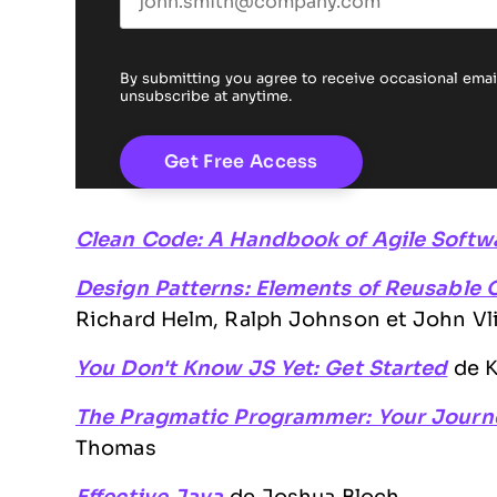
By submitting you agree to receive occasional em
unsubscribe at anytime.
Clean Code: A Handbook of Agile Softw
Design Patterns: Elements of Reusable
Richard Helm, Ralph Johnson et John Vl
You Don't Know JS Yet: Get Started
de K
The Pragmatic Programmer: Your Journ
Thomas