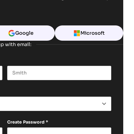
Google
Microsoft
p with email:
Last name
Create Password
*