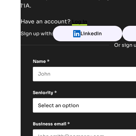
l'IA.
Have an account?
Log In
Sign up with:
LinkedIn
Or sign u
Name
*
First name
Seniority
*
Business email
*