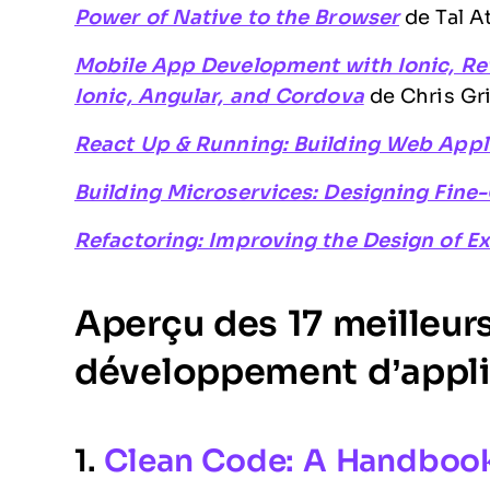
Power of Native to the Browser
de Tal A
Mobile App Development with Ionic, Re
Ionic, Angular, and Cordova
de Chris Gri
React Up & Running: Building Web Appl
Building Microservices: Designing Fine
Refactoring: Improving the Design of E
Aperçu des 17 meilleurs 
développement d’appli
1.
Clean Code: A Handbook