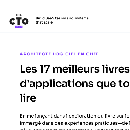
The CTO Club
Build SaaS teams and systems
that scale.
Skip to main content
ARCHITECTE LOGICIEL EN CHEF
Les 17 meilleurs livr
d’applications que t
lire
En me lançant dans l’exploration du livre sur 
immergé dans des expériences pratiques—de la