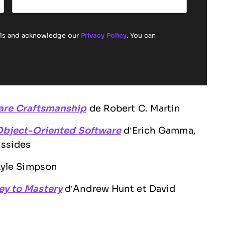
ails and acknowledge our
Privacy Policy
. You can
are Craftsmanship
de Robert C. Martin
 Object-Oriented Software
d’Erich Gamma,
issides
yle Simpson
ey to Mastery
d’Andrew Hunt et David