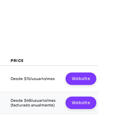
PRICE
Website
Desde $15/usuario/mes
Desde $48/usuario/mes
Website
(facturado anualmente)