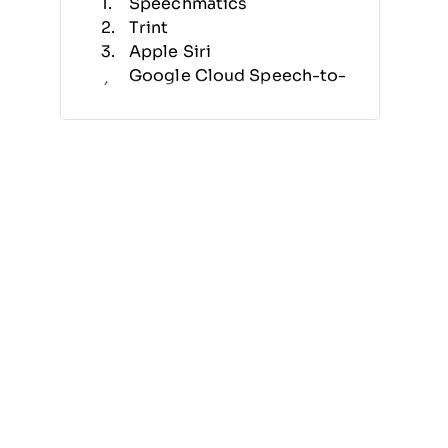
Speechmatics
Trint
Apple Siri
Google Cloud Speech-to-
Text
ReadSpeaker
OpenText CX-E Voice
Dragon
Deepgram
LumenVox
Keen Research
Otros Software de
Reconocimiento de Voz
Reseñas Relacionadas
Criterios de Selección
Cómo Elegir
¿Qué es el Software de
Reconocimiento de Voz?
Características