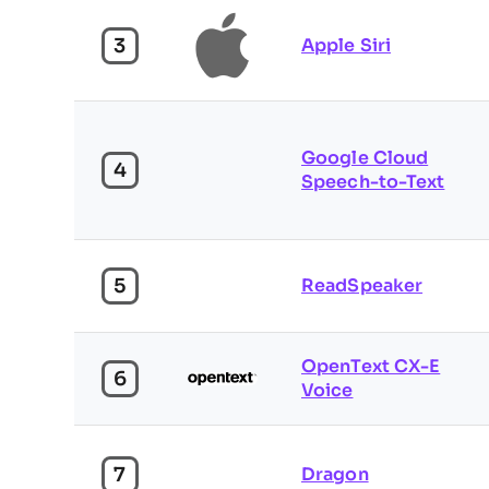
3
Apple Siri
Google Cloud
4
Speech-to-Text
5
ReadSpeaker
OpenText CX-E
6
Voice
7
Dragon