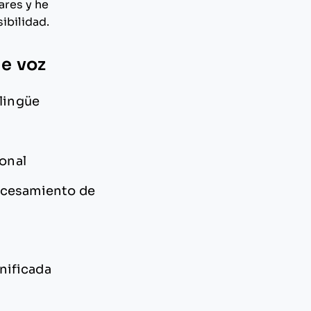
ares y he
ibilidad.
de voz
ilingüe
sonal
rocesamiento de
nificada