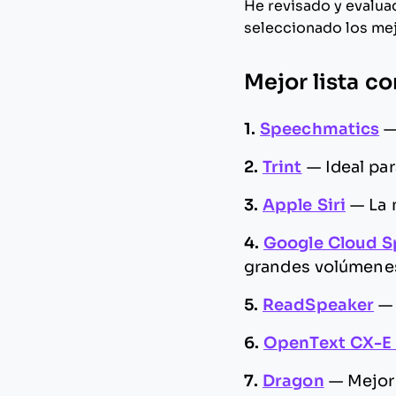
He revisado y evalu
seleccionado los mej
Mejor lista c
1.
Speechmatics
2.
Trint
—
Ideal pa
3.
Apple Siri
—
La 
4.
Google Cloud S
grandes volúmene
5.
ReadSpeaker
6.
OpenText CX-E 
7.
Dragon
—
Mejor