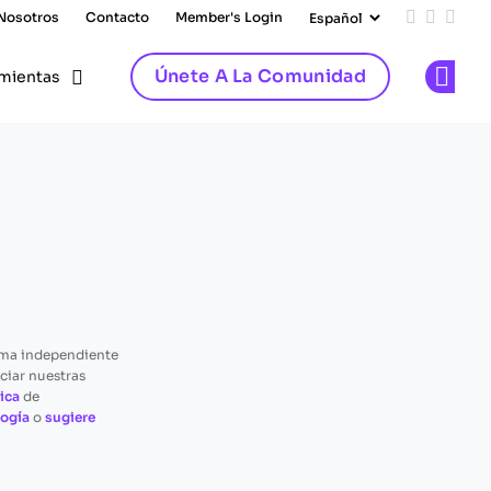
 Nosotros
Contacto
Member's Login
Add us on
Follow 
Follo
Únete A La Comunidad
mientas
Op
rma independiente
ciar nuestras
ica
de
ogía
o
sugiere