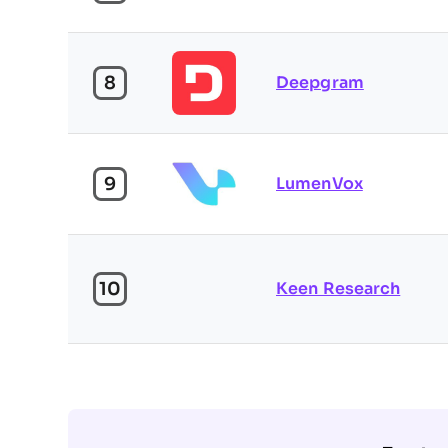
8
Deepgram
9
LumenVox
10
Keen Research