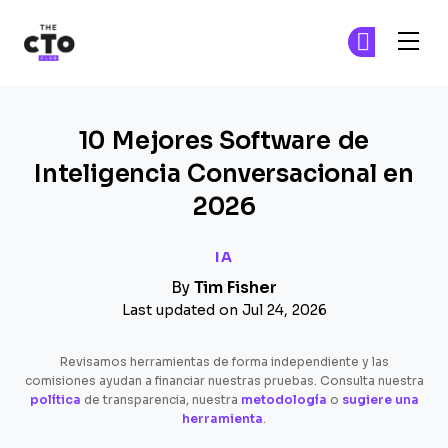
The CTO Club
Ún
Ún
Skip to main content
10 Mejores Software de
Inteligencia Conversacional en
2026
IA
By
Tim Fisher
Last updated on Jul 24, 2026
Revisamos herramientas de forma independiente y las
comisiones ayudan a financiar nuestras pruebas. Consulta nuestra
política
de transparencia, nuestra
metodología
o
sugiere una
herramienta
.