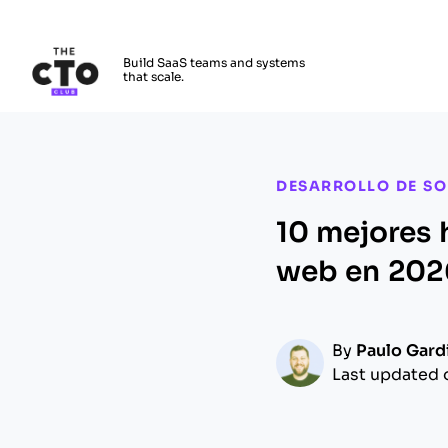
The CTO Club
Build SaaS teams and systems
that scale.
Skip to main content
DESARROLLO DE S
10 mejores 
web en 202
By
Paulo Gard
Last updated 