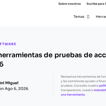
Sobre nosotros
Escribe para
Temas
Herra
OFTWARE
herramientas de pruebas de acc
6
Revisamos herramientas de fo
y las comisiones ayudan a finan
ini Miguel
pruebas. Consulta nuestra
polít
on Ago 6, 2026
transparencia, nuestra
metodol
una herramienta
.