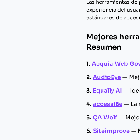
Las herramientas de 
experiencia del usua
estándares de accesi
Mejores herra
Resumen
1.
Acquia Web Go
2.
AudioEye
—
Mej
3.
Equally AI
—
Ide
4.
accessiBe
—
La
5.
QA Wolf
—
Mejor
6.
Siteimprove
—