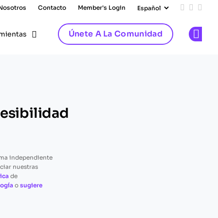
 Nosotros
Contacto
Member's Login
Add us on
Follow 
Follo
Únete A La Comunidad
mientas
Op
esibilidad
rma independiente
ciar nuestras
ica
de
ogía
o
sugiere