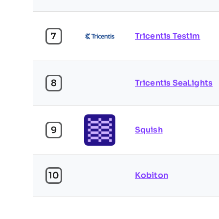
7
Tricentis Testim
8
Tricentis SeaLights
9
Squish
10
Kobiton