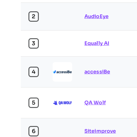
2
AudioEye
3
Equally AI
4
accessiBe
5
QA Wolf
6
Siteimprove