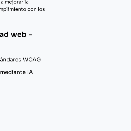
a mejorar la
umplimiento con los
dad web -
estándares WCAG
 mediante IA