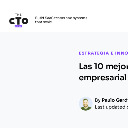
The CTO Club
Build SaaS teams and systems
that scale.
Skip to main content
ESTRATEGIA E INN
Las 10 mejo
empresarial
By
Paulo Gard
Last updated 