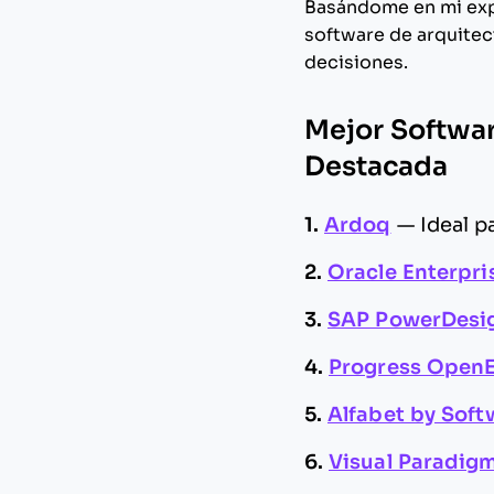
Basándome en mi expe
software de arquitect
decisiones.
Mejor Softwar
Destacada
1.
Ardoq
—
Ideal p
2.
Oracle Enterpri
3.
SAP PowerDesi
4.
Progress Open
5.
Alfabet by Sof
6.
Visual Paradig