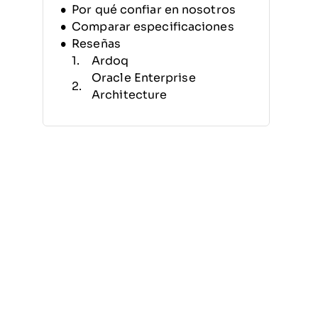
Por qué confiar en nosotros
Comparar especificaciones
Reseñas
Ardoq
Oracle Enterprise
Architecture
SAP PowerDesigner
Progress OpenEdge
Alfabet by Software AG
Visual Paradigm
LeanIX Enterprise
Architecture Management
Signavio
Bizzdesign
Abacus
Otros software de
arquitectura empresarial
Reseñas relacionadas
Criterios de selección