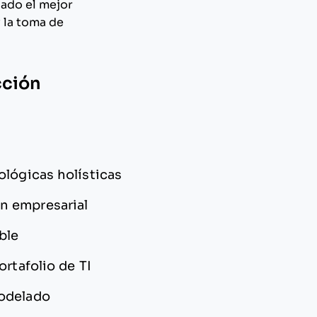
uado el mejor
y la toma de
cción
ológicas holísticas
n empresarial
ble
ortafolio de TI
modelado