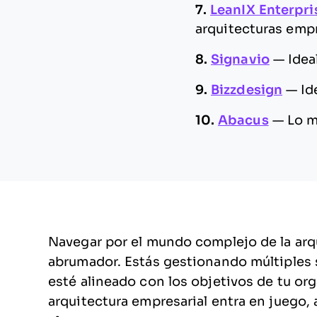
7.
LeanIX Enterpr
arquitecturas emp
8.
Signavio
—
Idea
9.
Bizzdesign
—
Id
10.
Abacus
—
Lo m
Navegar por el mundo complejo de la arqu
abrumador. Estás gestionando múltiples 
esté alineado con los objetivos de tu or
arquitectura empresarial entra en juego, 