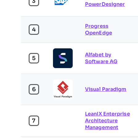
3
PowerDesigner
Progress
4
OpenEdge
Alfabet by
5
Software AG
6
Visual Paradigm
LeanIX Enterprise
7
Architecture
Management