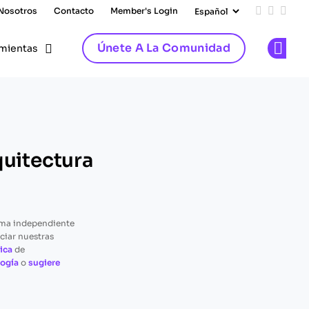
 Nosotros
Contacto
Member's Login
Add us on
Follow 
Follo
Únete A La Comunidad
mientas
Op
quitectura
rma independiente
ciar nuestras
ica
de
ogía
o
sugiere