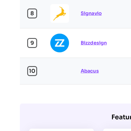
8
Signavio
9
Bizzdesign
10
Abacus
Featu