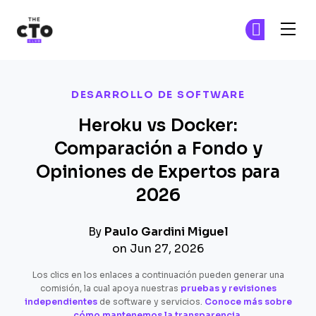
The CTO Club
Ún
Ún
Skip to main content
DESARROLLO DE SOFTWARE
Heroku vs Docker:
Comparación a Fondo y
Opiniones de Expertos para
2026
By
Paulo Gardini Miguel
on Jun 27, 2026
Los clics en los enlaces a continuación pueden generar una
comisión, la cual apoya nuestras
pruebas y revisiones
independientes
de software y servicios.
Conoce más sobre
cómo mantenemos la transparencia
.