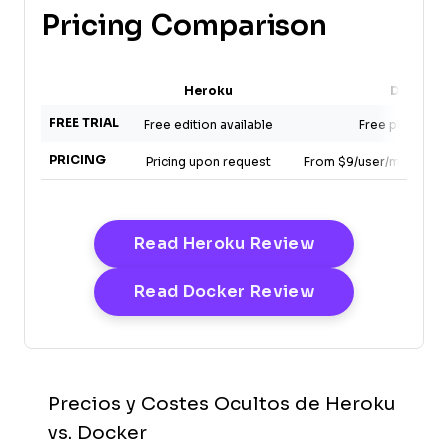
Pricing Comparison
Heroku
Docker
FREE TRIAL
Free edition available
Free plan avail
PRICING
Pricing upon request
From $9/user/month (bil
Opens New Wi
Read Heroku Review
Opens New Wi
Read Docker Review
Precios y Costes Ocultos de Heroku
vs. Docker