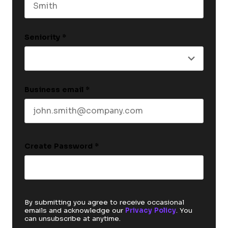
Last name
Seniority
*
Business email
*
Create Password
*
By submitting you agree to receive occasional
emails and acknowledge our
Privacy Policy
. You
can unsubscribe at anytime.