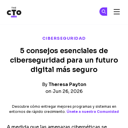
The CTO Club
Ún
Ún
Skip to main content
CIBERSEGURIDAD
5 consejos esenciales de
ciberseguridad para un futuro
digital más seguro
By
Theresa Payton
on Jun 26, 2026
Descubre cómo entregar mejores programas y sistemas en
entornos de rápido crecimiento.
Únete a nuestra Comunidad
A medida que las amenazas cibernéticas se