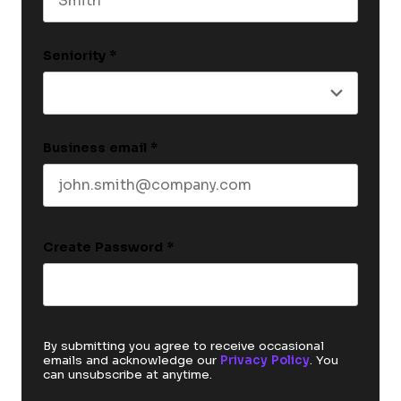
Last name
Seniority
*
Business email
*
Create Password
*
By submitting you agree to receive occasional
emails and acknowledge our
Privacy Policy
. You
can unsubscribe at anytime.