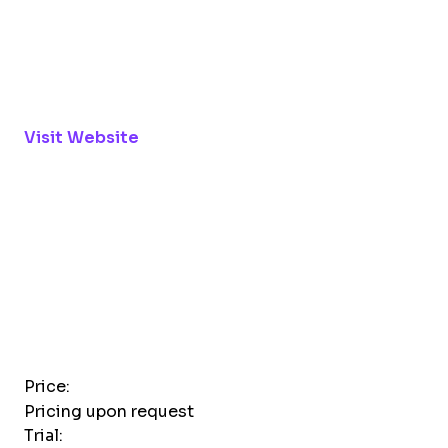
Opens new window
Opens new window
Visit Website
Opens new window
Price:
Pricing upon request
Trial: