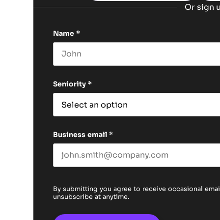
Or sign u
Name
*
First name
Seniority
*
Business email
*
By submitting you agree to receive occasional em
unsubscribe at anytime.