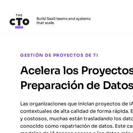
The CTO Club
Build SaaS teams and systems
that scale.
Skip to main content
GESTIÓN DE PROYECTOS DE TI
Acelera los Proyectos
Preparación de Dato
Las organizaciones que inician proyectos de IA
contextuales de alta calidad de forma rápida. 
y costosos, muchas están trasladando los dato
conocido como repatriación de datos. Este cam