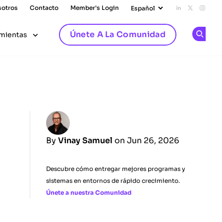
sotros
Contacto
Member's Login
Add us on L
Follow u
Follo
Únete A La Comunidad
mientas
Op
By
Vinay Samuel
on Jun 26, 2026
Descubre cómo entregar mejores programas y
sistemas en entornos de rápido crecimiento.
Únete a nuestra Comunidad