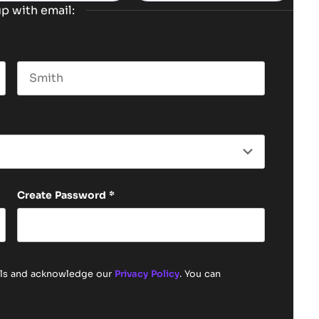
p with email:
Last name
Create Password
*
ails and acknowledge our
Privacy Policy
. You can