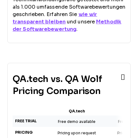
als 1.000 umfassende Softwarebewertungen
geschrieben. Erfahren Sie
wie wir
transparent bleiben
und unsere
Methodik
der Softwarebewertung
.
QA.tech vs. QA Wolf
Pricing Comparison
QA.tech
QA W
FREE TRIAL
Free demo available
Free demo 
PRICING
Pricing upon request
Pricing up