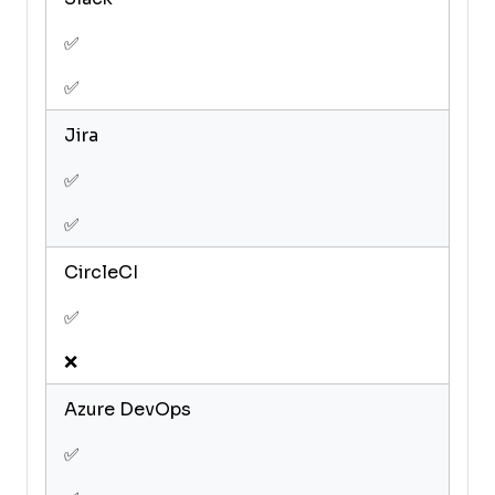
✅
✅
Jira
✅
✅
CircleCI
✅
❌
Azure DevOps
✅