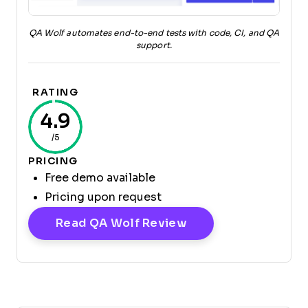
QA Wolf automates end-to-end tests with code, CI, and QA
support.
RATING
4.9
/5
PRICING
Free demo available
Pricing upon request
Opens New Window
Read QA Wolf Review