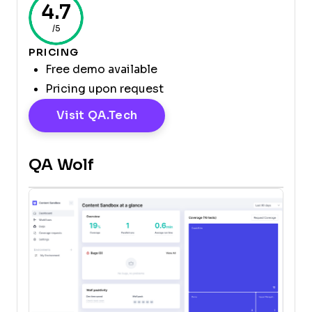
4.7
/5
PRICING
Free demo available
Pricing upon request
Opens New Window
Visit QA.tech
QA Wolf