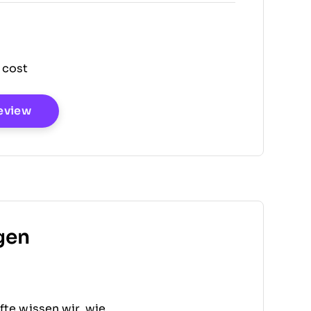
 cost
Opens New Window
eview
gen
te wissen wir, wie