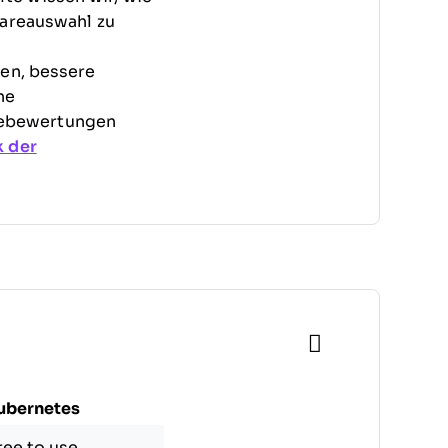
wareauswahl zu
fen, bessere
ne
rebewertungen
 der
ubernetes
ree to use