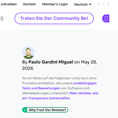
 schreiben
Kontakt
Member's Login
Add us on
Follow 
Follo
Treten Sie Der Community Bei
Op
By
Paulo Gardini Miguel
on May 28,
2026
Durch Klicks auf die folgenden Links kann eine
Provision entstehen, die unsere
unabhängigen
Tests und Bewertungen
von Software und
Dienstleistungen unterstützt.
Mehr darüber, wie
wir Transparenz sicherstellen
.
Why Trust Our Reviews?