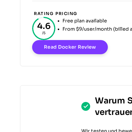
RATING
PRICING
Free plan available
4.6
From $9/user/month (billed a
/5
Opens New W
Read Docker Review
Warum S
vertraue
Wir testen und bewer