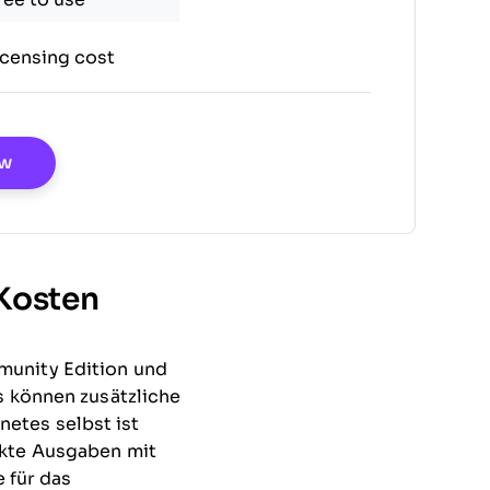
icensing cost
Opens New Window
ew
 Kosten
munity Edition und
s können zusätzliche
etes selbst ist
ckte Ausgaben mit
e für das