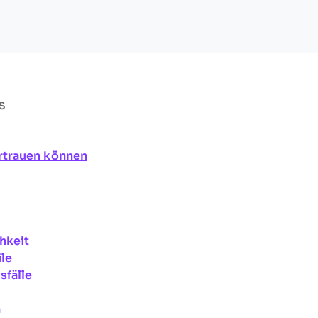
S
rtrauen können
hkeit
ile
fälle
n