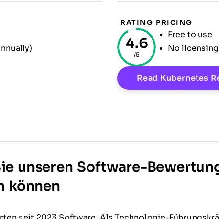
RATING
PRICING
Free to use
4.6
nnually)
No licensing
/5
indow
Read Kubernetes R
ie unseren Software-Bewertun
n können
ten seit 2023 Software. Als Technologie-Führungskräf