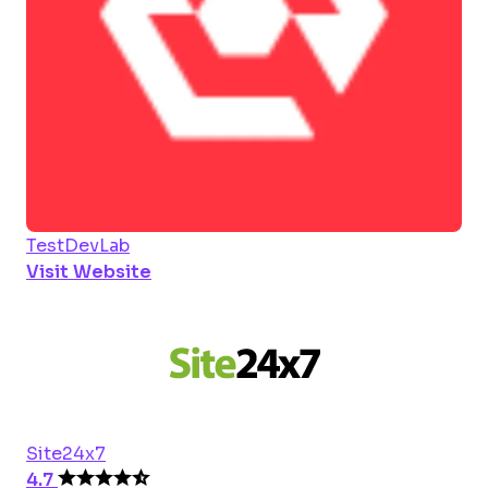
TestDevLab
Visit Website
Site24x7
4.7