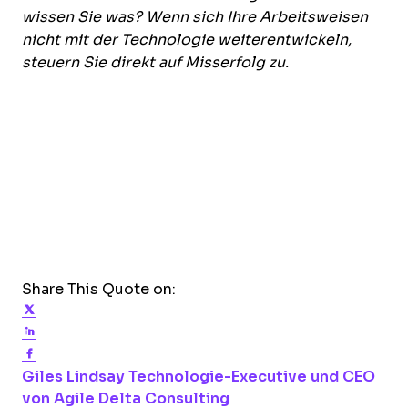
wissen Sie was? Wenn sich Ihre Arbeitsweisen
nicht mit der Technologie weiterentwickeln,
steuern Sie direkt auf Misserfolg zu.
Share This Quote on:
Share on Twitter
Share on LinkedIn
Share on Facebook
Opens new window
Giles Lindsay
Technologie-Executive und CEO
Opens new window
von Agile Delta Consulting