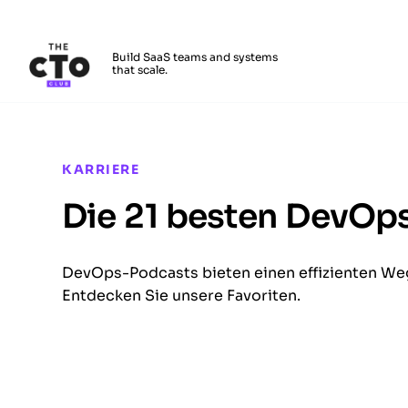
The CTO Club
Build SaaS teams and systems
that scale.
Skip to main content
KARRIERE
Die 21 besten DevOp
DevOps-Podcasts bieten einen effizienten Weg 
Entdecken Sie unsere Favoriten.