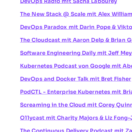
DevOps Radio mit Sacha Labourey
The New Stack @ Scale mit Alex Willia
DevOps Paradox mit Darin Pope & Vikto
The Cloudcast mit Aaron Delp & Brian G
Software Engineering Daily mit Jeff Me
Kubernetes Podcast von Google mit Abde
DevOps and Docker Talk mit Bret Fisher
PodCTL - Enterprise Kubernetes mit Bri
Screaming in the Cloud mit Corey Quin
O11ycast mit Charity Majors & Liz Fong
The Continuous Delivery Podcast mit Za