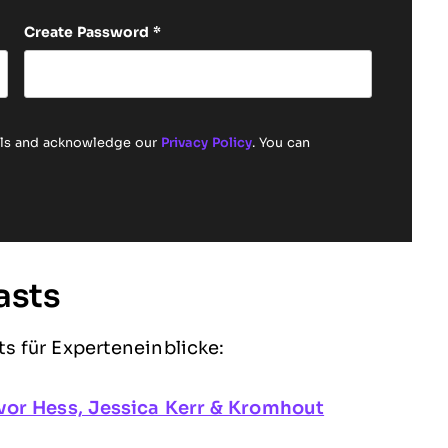
Create Password
*
ails and acknowledge our
Privacy Policy
. You can
asts
s für Experteneinblicke:
vor Hess, Jessica Kerr & Kromhout