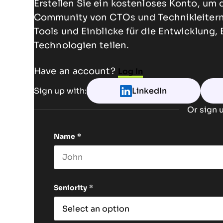
Erstellen Sie ein kostenloses Konto, um 
Community von CTOs und Technikleitern 
Tools und Einblicke für die Entwicklung,
Technologien teilen.
Have an account?
Log In
Sign up with:
LinkedIn
Or sign u
Name
*
First name
Seniority
*