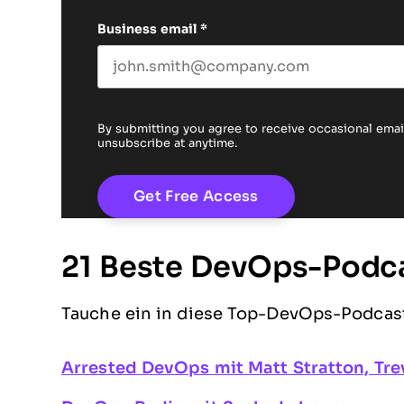
Business email
*
By submitting you agree to receive occasional em
unsubscribe at anytime.
21 Beste DevOps-Podc
Tauche ein in diese Top-DevOps-Podcast
Arrested DevOps mit Matt Stratton, Tre