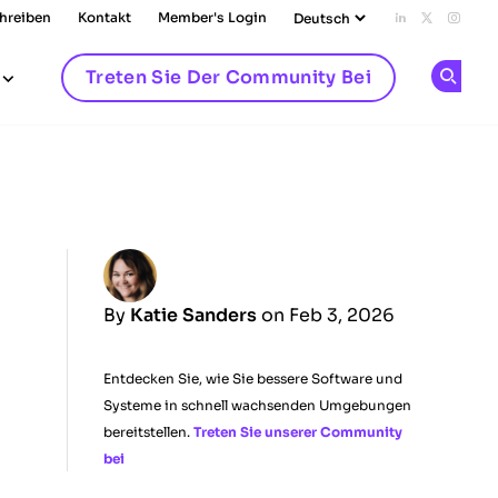
chreiben
Kontakt
Member's Login
Add us on L
Follow u
Follo
Treten Sie Der Community Bei
Op
By
Katie Sanders
on Feb 3, 2026
Entdecken Sie, wie Sie bessere Software und
Systeme in schnell wachsenden Umgebungen
bereitstellen.
Treten Sie unserer Community
bei