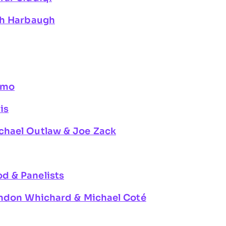
th Harbaugh
rmo
is
chael Outlaw & Joe Zack
d & Panelists
andon Whichard & Michael Coté