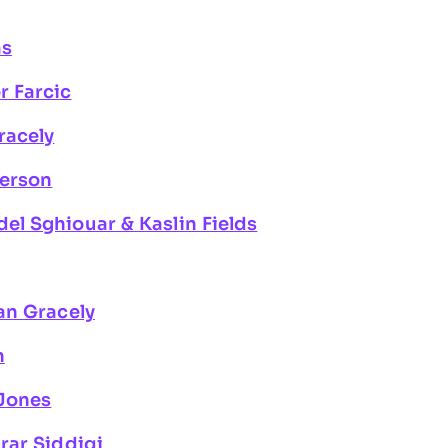
ms
r Farcic
racely
yerson
l Sghiouar & Kaslin Fields
an Gracely
n
-Jones
rar Siddiqi