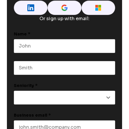
Or sign up with email:
Name
*
First name
Last name
Seniority
*
Business email
*