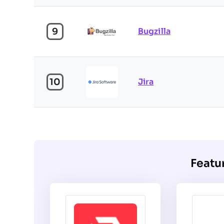
9
Bugzilla
10
Jira
Featu