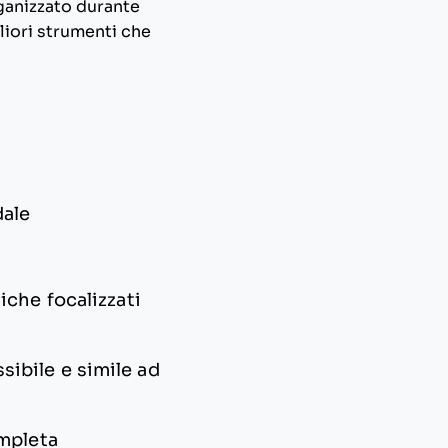
rganizzato durante
liori strumenti che
dale
iche focalizzati
ssibile e simile ad
ompleta