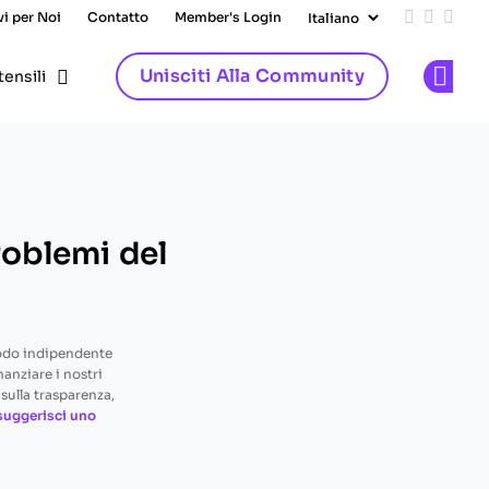
vi per Noi
Contatto
Member's Login
Add us on
Follow 
Follo
Unisciti Alla Community
tensili
Op
roblemi del
odo indipendente
nanziare i nostri
sulla trasparenza,
suggerisci uno