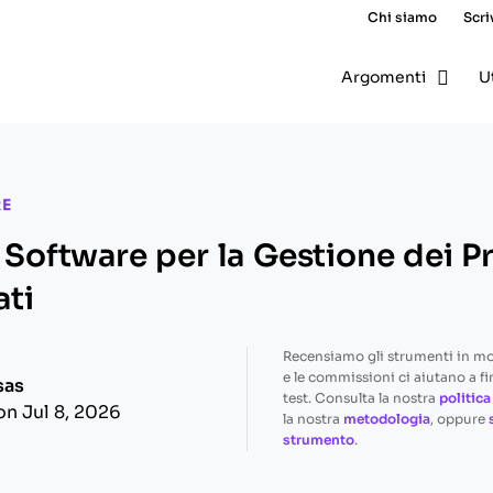
Chi siamo
Scri
Argomenti
U
RE
i Software per la Gestione dei P
ti
Recensiamo gli strumenti in m
e le commissioni ci aiutano a fi
sas
test. Consulta la nostra
politica
on Jul 8, 2026
la nostra
metodologia
, oppure
strumento
.