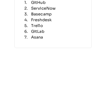
GitHub
ServiceNow
Basecamp
Freshdesk
Trello
GitLab
Asana
MantisBT
Bugzilla
Jira
Criteri di Selezione
Funzionalità
Vantaggi
Prezzi