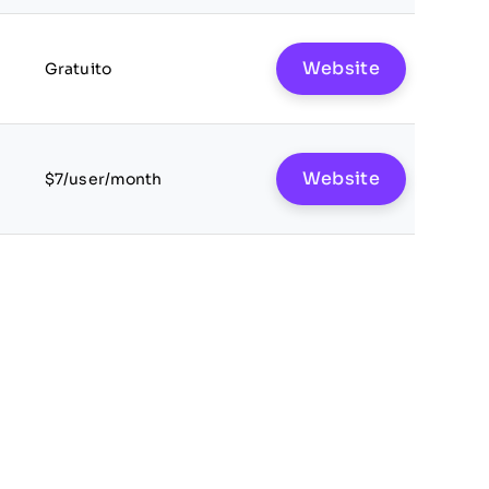
Website
Gratuito
Website
$7/user/month