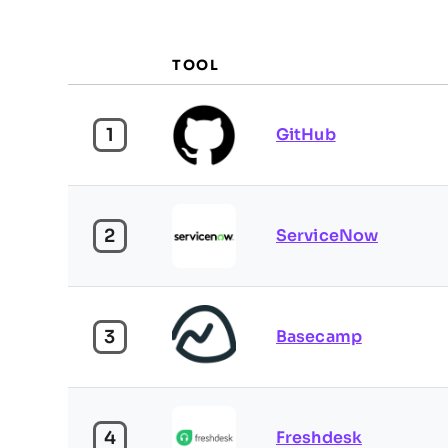
TOOL
1
GitHub
2
ServiceNow
3
Basecamp
4
Freshdesk