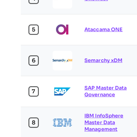
5
Ataccama ONE
6
Semarchy xDM
SAP Master Data
7
Governance
IBM InfoSphere
8
Master Data
Management