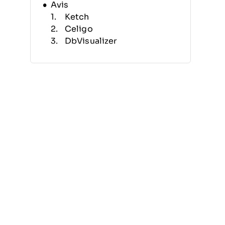
Avis
Ketch
Celigo
DbVisualizer
OneTrust
Ataccama ONE
Semarchy xDM
SAP Master Data
Governance
IBM InfoSphere Master
Data Management
Oracle Enterprise Data
Management
TIBCO EBX
Autres options d’outils de
gestion des données de
référence
Avis associés
Critères de sélection