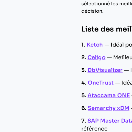
sélectionné les meill
décision.
Liste des mei
1.
Ketch
—
Idéal p
2.
Celigo
—
Meilleu
3.
DbVisualizer
—
4.
OneTrust
—
Idé
5.
Ataccama ONE
6.
Semarchy xDM
7.
SAP Master Dat
référence