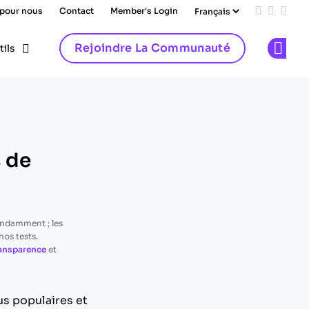
 pour nous
Contact
Member's Login
Add us on
Follow 
Follo
Rejoindre La Communauté
tils
Op
s de
endamment ; les
os tests.
ransparence
et
us populaires et