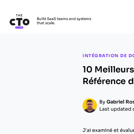
The CTO Club
Build SaaS teams and systems
that scale.
Skip to main content
INTÉGRATION DE D
10 Meilleur
Référence 
By
Gabriel Ro
Last updated 
J’ai examiné et évalu