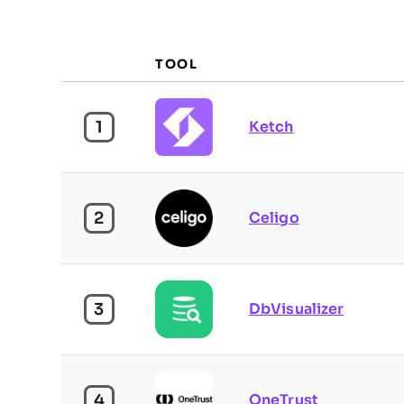
TOOL
1
Ketch
2
Celigo
3
DbVisualizer
4
OneTrust