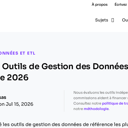
À propos
Écrivez
Sujets
Ou
ONNÉES ET ETL
s Outils de Gestion des Donnée
de 2026
Nous évaluons les outils indép
sas
commissions aident à financer n
Consultez notre
politique de t
on Jul 15, 2026
notre
méthodologie
.
é les outils de gestion des données de référence les pl