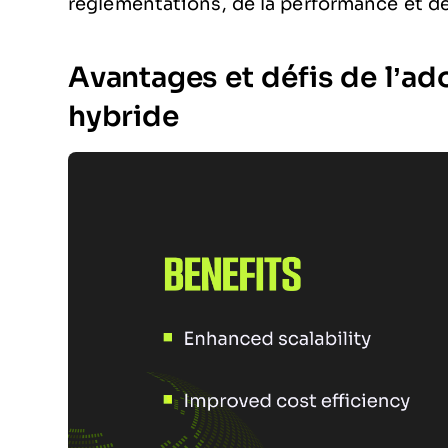
réglementations, de la performance et de
Avantages et défis de l’a
hybride