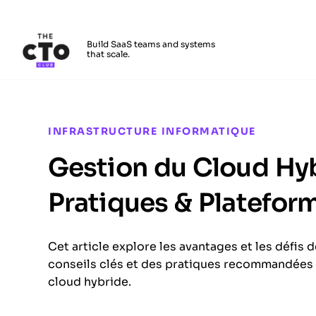
The CTO Club
Build SaaS teams and systems
that scale.
Skip to main content
INFRASTRUCTURE INFORMATIQUE
Gestion du Cloud Hyb
Pratiques & Platefor
Cet article explore les avantages et les défis
conseils clés et des pratiques recommandées
cloud hybride.