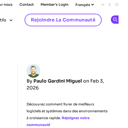
ur nous
Contact
Member's Login
Add us on L
Follow u
Follo
Rejoindre La Communauté
tils
Op
By
Paulo Gardini Miguel
on Feb 3,
2026
Découvrez comment livrer de meilleurs
logiciels et systèmes dans des environnements
à croissance rapide.
Rejoignez notre
communauté