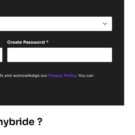
Last name
Create Password
*
ails and acknowledge our
Privacy Policy
. You can
hybride ?