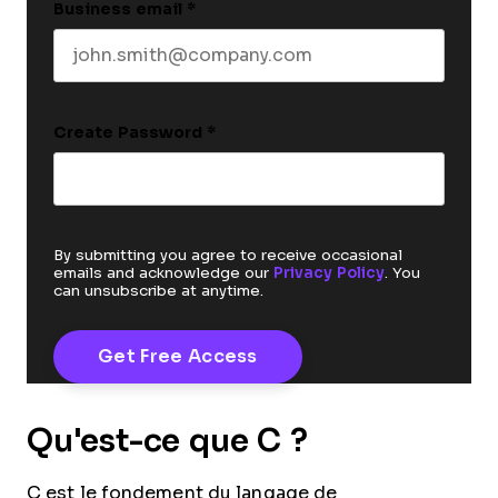
Business email
*
Create Password
*
By submitting you agree to receive occasional
emails and acknowledge our
Privacy Policy
. You
can unsubscribe at anytime.
Qu'est-ce que C ?
C est le fondement du langage de