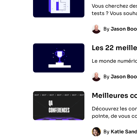
Vous cherchez des
tests ? Vous souh
By
Jason Bo
Les 22 meille
Le monde numériqu
By
Jason Bo
Meilleures c
Découvrez les co
pointe, de vous 
By
Katie San