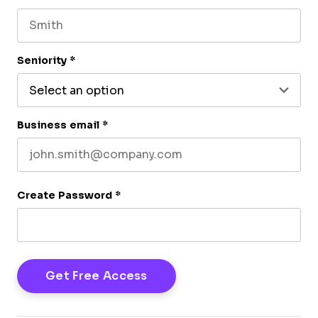
First name
Last name
Seniority
*
Business email
*
Create Password
*