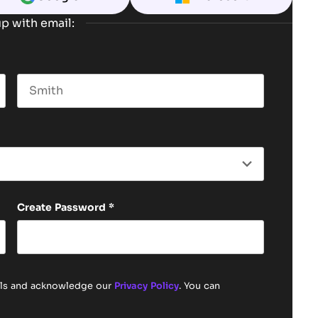
p with email:
Last name
Create Password
*
ails and acknowledge our
Privacy Policy
. You can