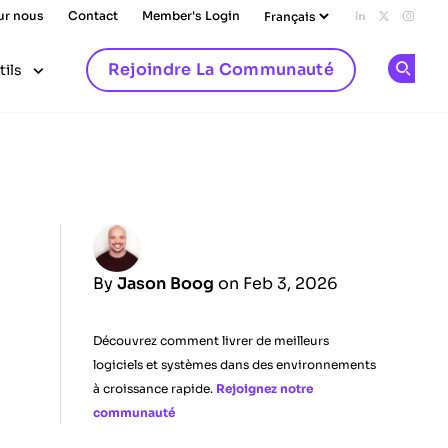
ur nous
Contact
Member's Login
Add us on L
Follow u
Follo
Rejoindre La Communauté
tils
Op
By
Jason Boog
on Feb 3, 2026
Découvrez comment livrer de meilleurs
logiciels et systèmes dans des environnements
à croissance rapide.
Rejoignez notre
communauté