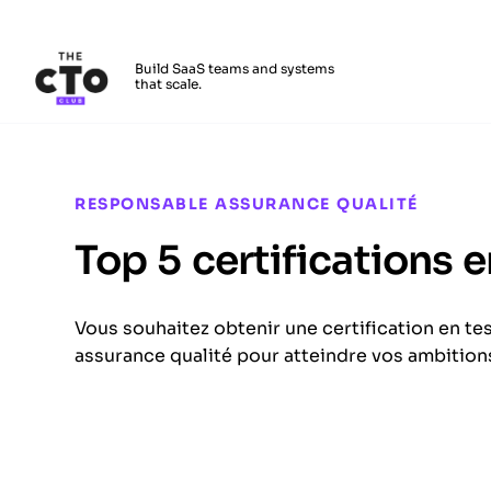
The CTO Club
Build SaaS teams and systems
that scale.
Skip to main content
RESPONSABLE ASSURANCE QUALITÉ
Top 5 certifications 
Vous souhaitez obtenir une certification en te
assurance qualité pour atteindre vos ambition