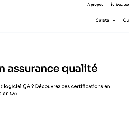
À propos
Écrivez po
Sujets
Ou
en assurance qualité
st logiciel QA ? Découvrez ces certifications en
s en QA.