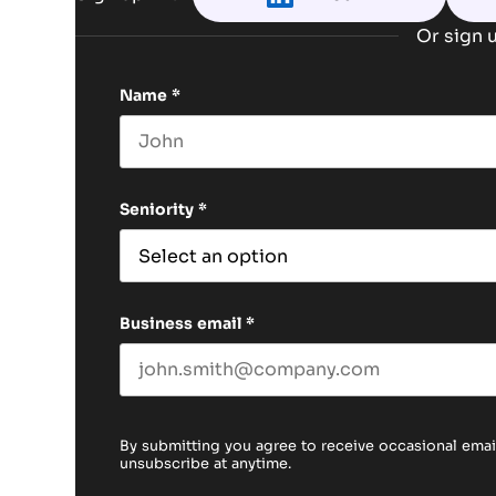
Or sign u
Name
*
First name
Seniority
*
Business email
*
By submitting you agree to receive occasional em
unsubscribe at anytime.