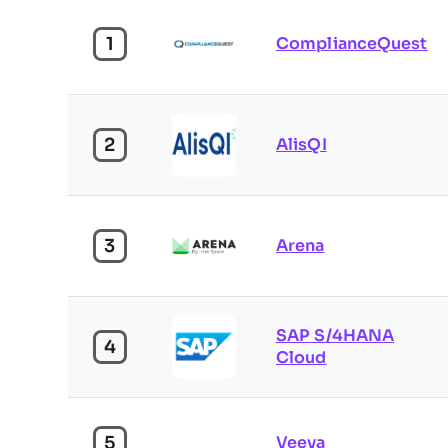
1
ComplianceQuest
2
AlisQI
3
Arena
SAP S/4HANA
4
Cloud
5
Veeva