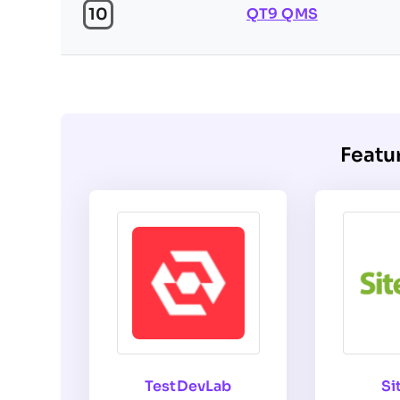
10
QT9 QMS
Featu
TestDevLab
Si