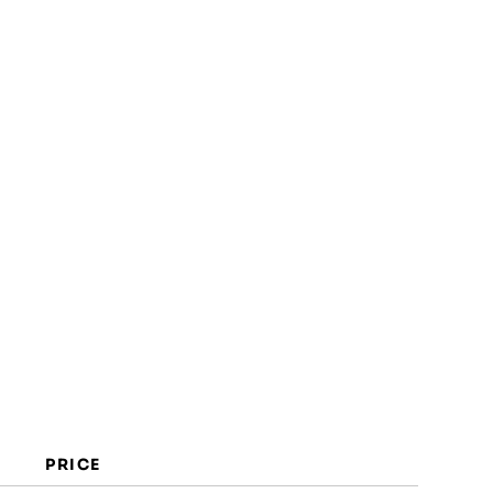
Costos y precios
Preguntas frecuentes
PRICE