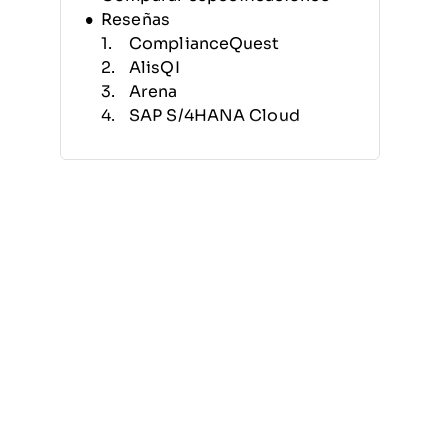
Reseñas
ComplianceQuest
AlisQI
Arena
SAP S/4HANA Cloud
Veeva
Ideagen
Intelex
Qualio
Intellect
QT9 QMS
Otros SGQ
Reseñas relacionadas
Criterios de selección
Cómo elegir
¿Qué es un SGQ?
Características
Beneficios