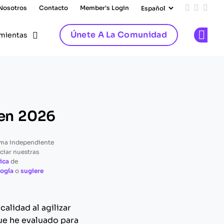
 Nosotros
Contacto
Member's Login
Add us on
Follow 
Follo
Únete A La Comunidad
mientas
Op
 en 2026
rma independiente
ciar nuestras
ica
de
ogía
o
sugiere
alidad al agilizar
ue he evaluado para