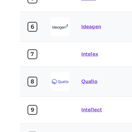
6
Ideagen
7
Intelex
8
Qualio
9
Intellect