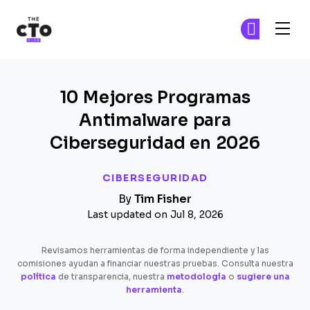
The CTO Club
Ún
Ún
Skip to main content
10 Mejores Programas
Antimalware para
Ciberseguridad en 2026
CIBERSEGURIDAD
By
Tim Fisher
Last updated on Jul 8, 2026
Revisamos herramientas de forma independiente y las
comisiones ayudan a financiar nuestras pruebas. Consulta nuestra
política
de transparencia, nuestra
metodología
o
sugiere una
herramienta
.