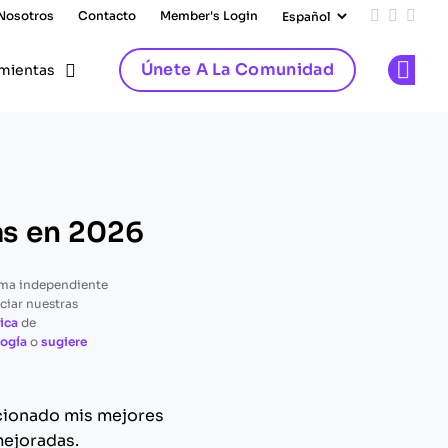
 Nosotros
Contacto
Member's Login
Add us on
Follow 
Follo
Únete A La Comunidad
mientas
Op
as en 2026
rma independiente
ciar nuestras
ica
de
ogía
o
sugiere
ccionado mis mejores
mejoradas.