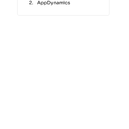
AppDynamics
New Relic
Elastic Observability
Better Stack
IBM Instana
Amazon CloudWatch
Uptrends
StatusCake
Azure Monitor
Otras Alternativas a Site24x7
Reseñas Relacionadas
Criterios de Selección
¿Por Qué Buscar una
Alternativa a Site24x7?
Funciones