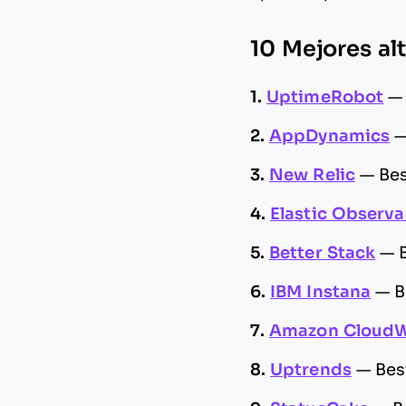
10 Mejores al
1.
UptimeRobot
2.
AppDynamics
3.
New Relic
—
Bes
4.
Elastic Observa
5.
Better Stack
—
6.
IBM Instana
—
B
7.
Amazon Cloud
8.
Uptrends
—
Bes