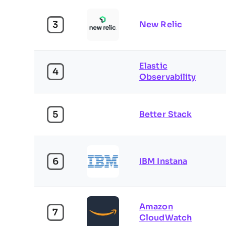
3
New Relic
Elastic
4
Observability
5
Better Stack
6
IBM Instana
Amazon
7
CloudWatch