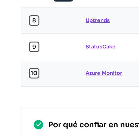
8
Uptrends
9
StatusCake
10
Azure Monitor
Por qué confiar en nues