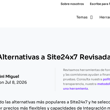
Sobre nosotros
Escribe para
Temas
Herra
Alternativas a Site24x7 Revisad
Revisamos herramientas de fo
y las comisiones ayudan a finan
ini Miguel
pruebas. Consulta nuestra
polít
on Jul 8, 2026
transparencia, nuestra
metodol
una herramienta
.
do las alternativas más populares a Site24x7 y he sele
r precios más flexibles y capacidades de integración 