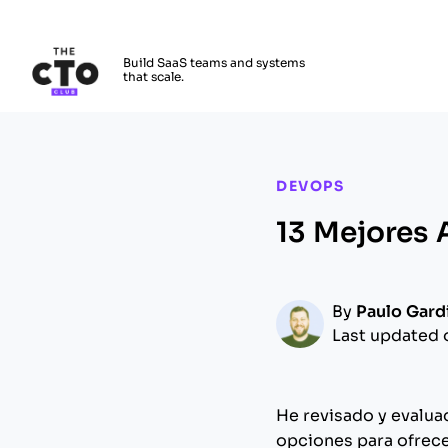
The CTO Club
Build SaaS teams and systems
that scale.
Skip to main content
DEVOPS
13 Mejores 
By
Paulo Gard
Last updated 
He revisado y evalua
opciones para ofrece