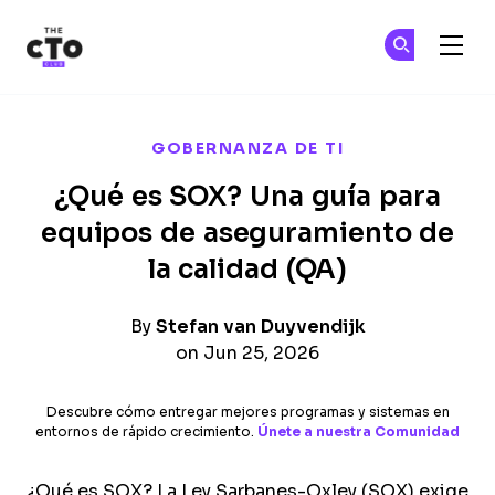
The CTO Club
Ún
Ún
Skip to main content
GOBERNANZA DE TI
¿Qué es SOX? Una guía para
equipos de aseguramiento de
la calidad (QA)
By
Stefan van Duyvendijk
on Jun 25, 2026
Descubre cómo entregar mejores programas y sistemas en
entornos de rápido crecimiento.
Únete a nuestra Comunidad
¿Qué es SOX? La Ley Sarbanes-Oxley (SOX) exige