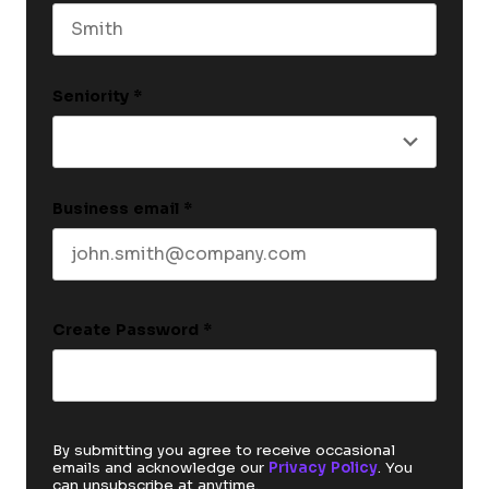
Last name
Seniority
*
Business email
*
Create Password
*
By submitting you agree to receive occasional
emails and acknowledge our
Privacy Policy
. You
can unsubscribe at anytime.