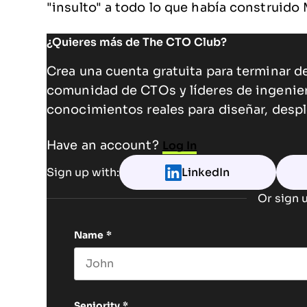
"insulto" a todo lo que había construido
¿Quieres más de The CTO Club?
Crea una cuenta gratuita para terminar de
comunidad de CTOs y líderes de ingenie
conocimientos reales para diseñar, despl
Have an account?
Log In
Sign up with:
LinkedIn
Or sign u
Name
*
First name
Seniority
*