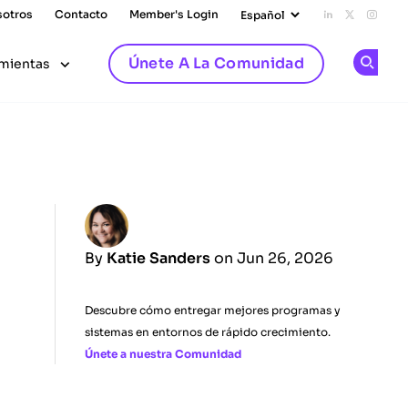
sotros
Contacto
Member's Login
Add us on L
Follow u
Follo
Únete A La Comunidad
mientas
Op
By
Katie Sanders
on Jun 26, 2026
Descubre cómo entregar mejores programas y
sistemas en entornos de rápido crecimiento.
Únete a nuestra Comunidad