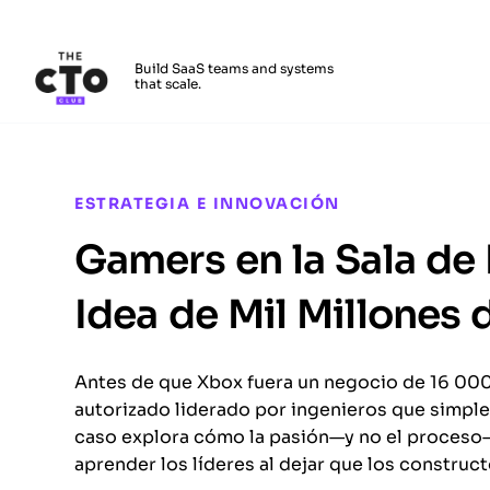
The CTO Club
Build SaaS teams and systems
that scale.
Skip to main content
ESTRATEGIA E INNOVACIÓN
Gamers en la Sala de
Idea de Mil Millones 
Antes de que Xbox fuera un negocio de 16 000 
autorizado liderado por ingenieros que simpl
caso explora cómo la pasión—y no el proceso
aprender los líderes al dejar que los construc