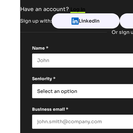
Have an account?
Log In
Sign up with:
LinkedIn
Or sign u
Name
*
First name
Seniority
*
Business email
*