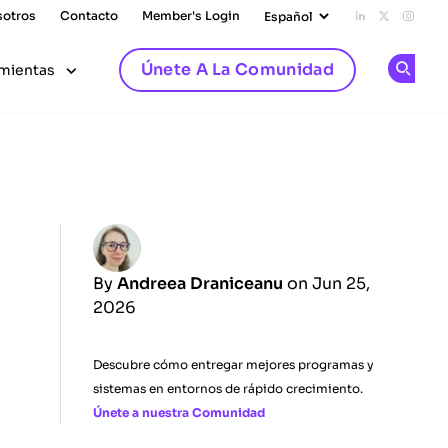
sotros
Contacto
Member's Login
Add us on L
Follow u
Follo
Únete A La Comunidad
mientas
Op
By
Andreea Draniceanu
on Jun 25,
2026
Descubre cómo entregar mejores programas y
sistemas en entornos de rápido crecimiento.
Únete a nuestra Comunidad