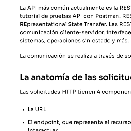
La API más común actualmente es la REST 
tutorial de pruebas API con Postman. R
RE
presentational
S
tate
T
ransfer. Las RE
comunicación cliente-servidor, interfac
sistemas, operaciones sin estado y más.
La comunicación se realiza a través de so
La anatomía de las solicit
Las solicitudes HTTP tienen 4 component
La URL
El endpoint, que representa el recurs
interactuar.