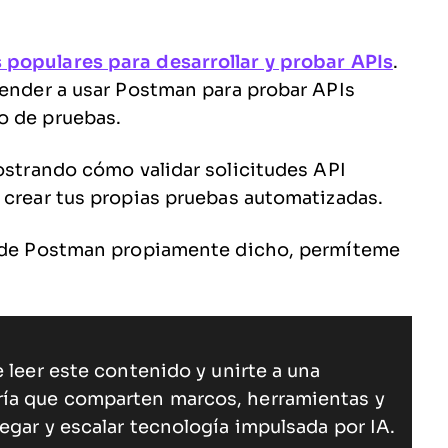
populares para desarrollar y probar APIs
.
render a usar Postman para probar APIs
o de pruebas.
mostrando cómo validar solicitudes API
r crear tus propias pruebas automatizadas.
al de Postman propiamente dicho, permíteme
 leer este contenido y unirte a una
ría que comparten marcos, herramientas y
egar y escalar tecnología impulsada por IA.