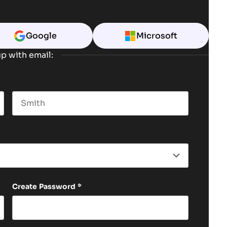
Google
Microsoft
p with email:
Last name
Create Password
*