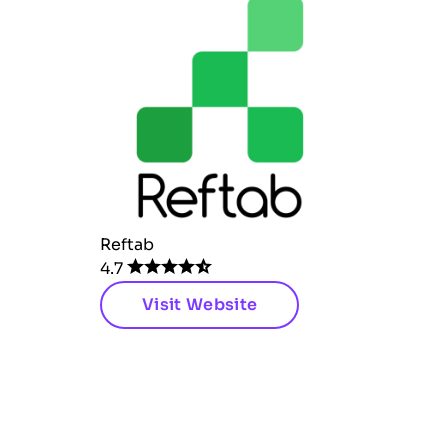
Reftab
4.7
Visit Website