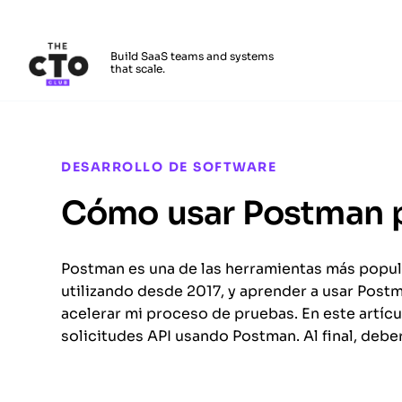
The CTO Club
Build SaaS teams and systems
that scale.
Skip to main content
DESARROLLO DE SOFTWARE
Cómo usar Postman p
Postman es una de las herramientas más popula
utilizando desde 2017, y aprender a usar Post
acelerar mi proceso de pruebas. En este artíc
solicitudes API usando Postman. Al final, debe