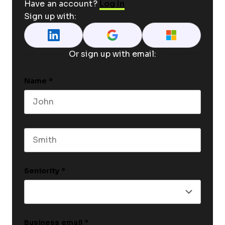
Have an account?
Log In
Sign up with:
Or sign up with email:
Name
*
First name
Last name
Seniority
*
Business email
*