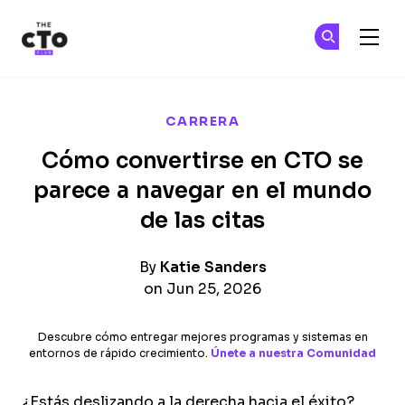
The CTO Club
Ún
Ún
Skip to main content
CARRERA
Cómo convertirse en CTO se
parece a navegar en el mundo
de las citas
By
Katie Sanders
on Jun 25, 2026
Descubre cómo entregar mejores programas y sistemas en
entornos de rápido crecimiento.
Únete a nuestra Comunidad
¿Estás deslizando a la derecha hacia el éxito?